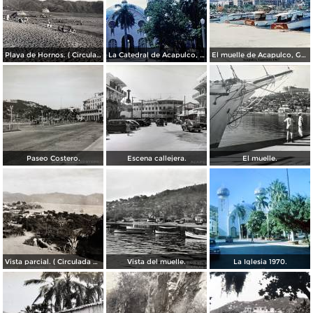
Playa de Hornos. ( Circulada el 21 de Marzo de 1940 ).
La Catedral de Acapulco, Guerrero 1967.
El muelle de Acapulco, Guerrero 1967.
Paseo Costero.
Escena callejera.
El muelle.
Vista parcial. ( Circulada el 23 de Mayo de 1935 ).
Vista del muelle.
La Iglesia 1970.