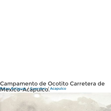
Campamento de Ocotito Carretera de
Mexico-Acapulco.
Fotos Antiguas
/
Guerrero
/
Acapulco