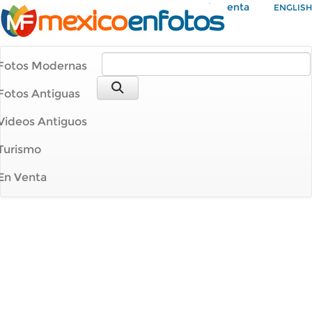
Mi Cuenta
ENGLISH
Fotos Modernas
Fotos Antiguas
Videos Antiguos
Turismo
En Venta