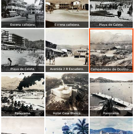
Escena callejera.
Escena callejera.
Playa de Caleta.
Playa de Caleta.
Avenida J R Escudero.
Campamento de Ocotito Carretera de Mexico-Acapulco.
Panorama.
Hotel Casa Blanca.
Panorama.