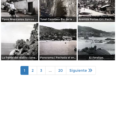
Tipos Mexicanos tipicos aguadores..
Tunel Carretera Pie de la Cuesta Acapulco .
Avenida Portes Gil ( Fechada el en 1931 ).
La frente del diablo carretera Acapulo a Pie de La Cuesta ( Fechada el en 1931 ).
Panorama.( Fechada el en 1931 ).
El Farallon.
1
2
3
...
20
Siguiente