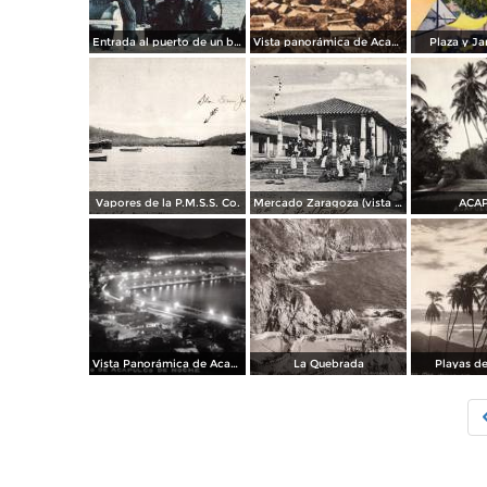
Entrada al puerto de un buque proveniente del Canal de Panamá
Vista panorámica de Acapulco
Plaza y Ja
Vapores de la P.M.S.S. Co.
Mercado Zaragoza (vista a color)
ACA
Vista Panorámica de Acapulco
La Quebrada
Playas d