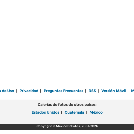
s de Uso
|
Privacidad
|
Preguntas Frecuentes
|
RSS
|
Versión Móvil
|
M
Galerías de fotos de otros países:
Estados Unidos
|
Guatemala
|
México
Copyright © MéxicoEnFotos, 2001-2026