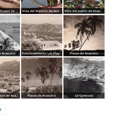
Camino de la Ciudad de México a Acapulco: La Cañada del Zopilote
Vista del Malecón de Acapulco
Vista del puerto de Acapulco
e Acapulco
Fraccionamiento Las Playas
Playas de Acapulco
Vista Panorámica de Acapulco
Playas de Acapulco
La Quebrada