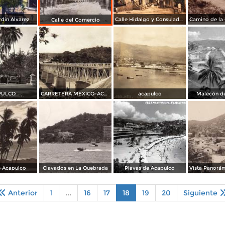
rdín Álvarez
Calle Hidalgo y Consulado Americano
Calle del Comercio
PULCO
CARRETERA MEXICO-ACAPULCO
acapulco
Malecón d
e Acapulco
Clavados en La Quebrada
Playas de Acapulco
Anterior
1
...
16
17
18
19
20
Siguiente