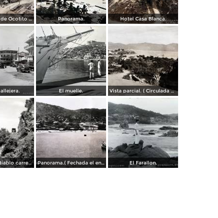
Campamento de Ocotito Carretera de Mexico-Acapulco.
Panorama.
Hotel Casa Blanca.
allejera.
El muelle.
Vista parcial. ( Circulada el 23 de Mayo de 1935 ).
La frente del diablo carretera Acapulo a Pie de La Cuesta ( Fechada el en 1931 ).
Panorama.( Fechada el en 1931 ).
El Farallon.