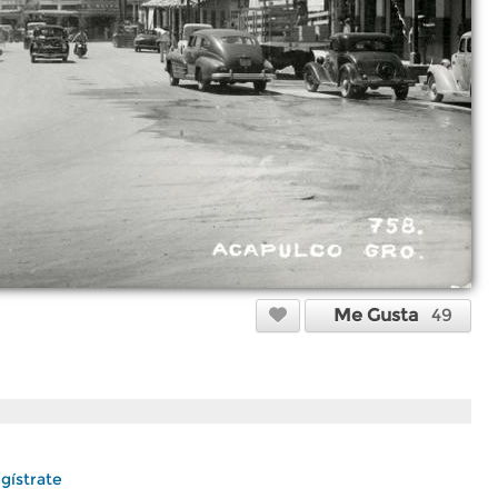
Me Gusta
49
gístrate