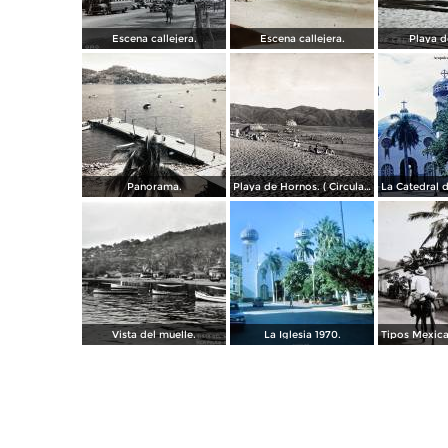
Escena callejera.
Escena callejera.
Playa d
Panorama.
Playa de Hornos. ( Circulada el 21 de Marzo de 1940 ).
Vista del muelle.
La Iglesia 1970.