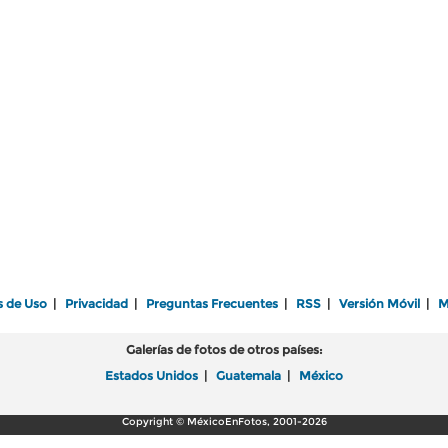
s de Uso
|
Privacidad
|
Preguntas Frecuentes
|
RSS
|
Versión Móvil
|
M
Galerías de fotos de otros países:
Estados Unidos
|
Guatemala
|
México
Copyright © MéxicoEnFotos, 2001-2026