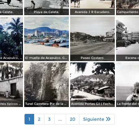
e Caleta.
Playa de Caleta.
Avenida J R Escudero.
La Catedral de Acapulco, Guerrero 1967.
El muelle de Acapulco, Guerrero 1967.
Paseo Costero.
Escena c
Tipos Mexicanos tipicos aguadores..
Tunel Carretera Pie de la Cuesta Acapulco .
Avenida Portes Gil ( Fechada el en 1931 ).
1
2
3
...
20
Siguiente