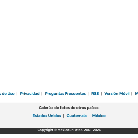
s de Uso
|
Privacidad
|
Preguntas Frecuentes
|
RSS
|
Versión Móvil
|
M
Galerías de fotos de otros países:
Estados Unidos
|
Guatemala
|
México
Copyright © MéxicoEnFotos, 2001-2026