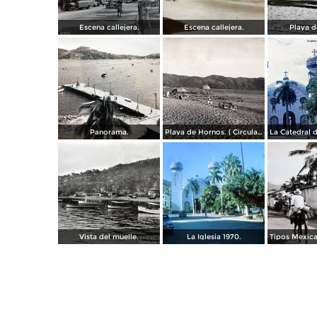
Escena callejera.
Escena callejera.
Playa d
Panorama.
Playa de Hornos. ( Circulada el 21 de Marzo de 1940 ).
Vista del muelle.
La Iglesia 1970.