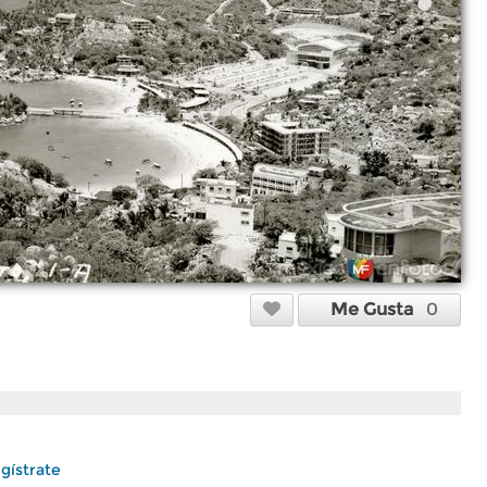
Me Gusta
0
gístrate