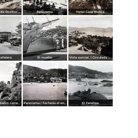
Campamento de Ocotito Carretera de Mexico-Acapulco.
Panorama.
Hotel Casa Blanca.
allejera.
El muelle.
Vista parcial. ( Circulada el 23 de Mayo de 1935 ).
La frente del diablo carretera Acapulo a Pie de La Cuesta ( Fechada el en 1931 ).
Panorama.( Fechada el en 1931 ).
El Farallon.