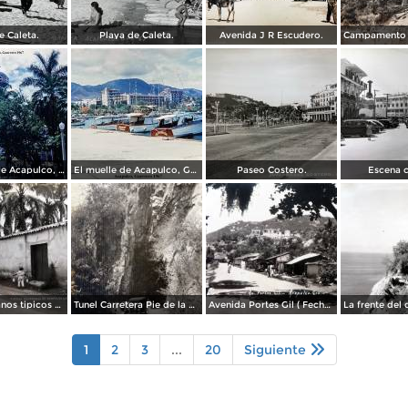
e Caleta.
Playa de Caleta.
Avenida J R Escudero.
La Catedral de Acapulco, Guerrero 1967.
El muelle de Acapulco, Guerrero 1967.
Paseo Costero.
Escena c
Tipos Mexicanos tipicos aguadores..
Tunel Carretera Pie de la Cuesta Acapulco .
Avenida Portes Gil ( Fechada el en 1931 ).
1
2
3
...
20
Siguiente