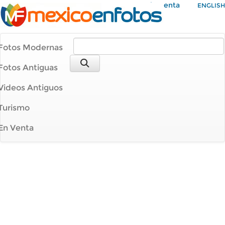
Mi Cuenta
ENGLISH
Fotos Modernas
Fotos Antiguas
Videos Antiguos
Turismo
En Venta