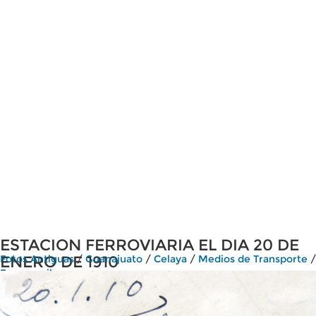
ESTACION FERROVIARIA EL DIA 20 DE
ENERO DE 1910
Fotos Antiguas
/
Guanajuato
/
Celaya
/
Medios de Transporte
/
Ferrocarriles