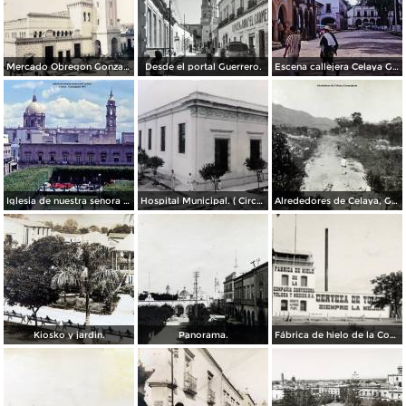
Mercado Obregon Gonzalez ( Circulada el 25 de Junioo de 1909 ).
Desde el portal Guerrero.
Escena callejera Celaya Guanajuato 1967
Iglesia de nuestra senora del Carmen Celaya Guanajuato 1967
Hospital Municipal. ( Circulada el 23 de Junio de 1909 ).
Alrededores de Celaya, Guanajuato.
Kiosko y jardin.
Panorama.
Fábrica de hielo de la Compañía Cervecera Toluca y México, S.A.