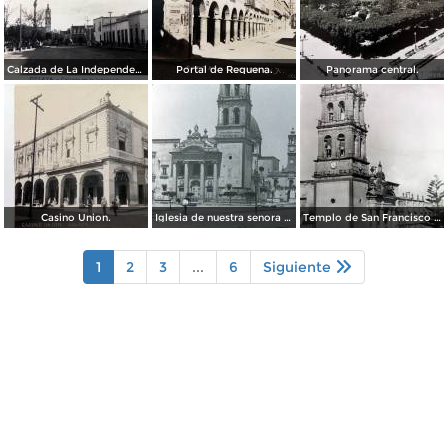
Calzada de La Independencia. ( Circulada el 3 de Enero de 1921 ).
Portal de Requena.
Panorama central.
Casino Union.
Iglesia de nuestra senora del Carmen por el fotografo William H. Rau.
Templo de San Francisco Celaya, Guanajuato.
1
2
3
...
6
Siguiente