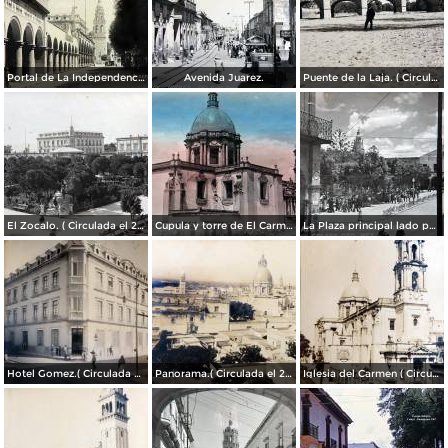
Portal de La Independencia.
Avenida Juarez.
Puente de la Laja. ( Circulada el 23 de Junio de 1909 ).
El Zocalo. ( Circulada el 23 de Junio de 1909 ).
Cupula y torre de El Carmen. ( Circulada el 22 de Agosto de 1943 ).
La Plaza principal lado poniente.
Hotel Gomez.( Circulada el 23 de Julio de 1909 ).
Panorama.( Circulada el 25 de Junio de 1909 ).
Iglesia del Carmen ( Circulada el 15 de Junioo de 1909 ).