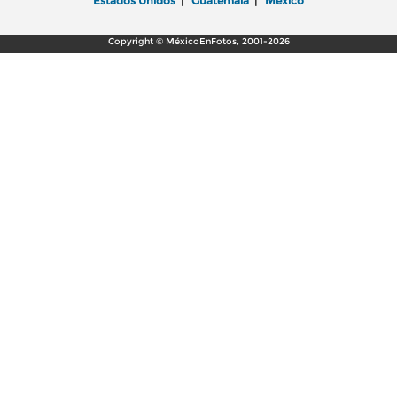
Estados Unidos
|
Guatemala
|
México
Copyright © MéxicoEnFotos, 2001-2026