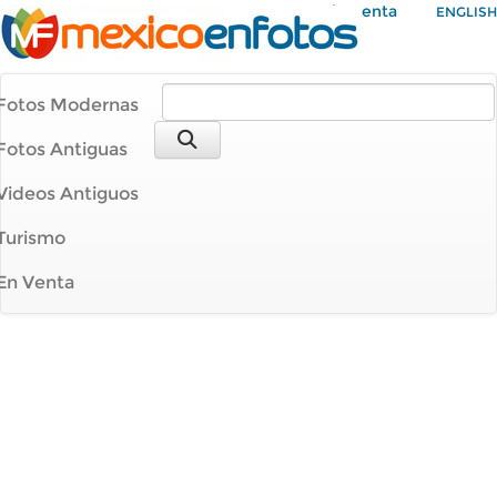
Mi Cuenta
ENGLISH
Fotos Modernas
Fotos Antiguas
Videos Antiguos
Turismo
En Venta