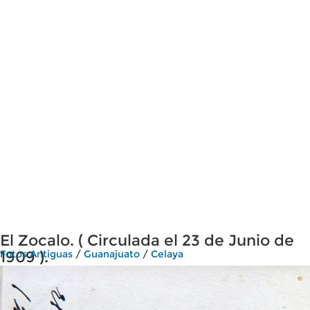
El Zocalo. ( Circulada el 23 de Junio de
1909 ).
Fotos Antiguas
/
Guanajuato
/
Celaya