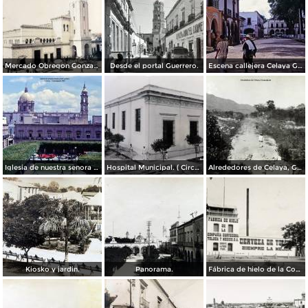
Mercado Obregon Gonzalez ( Circulada el 25 de Junioo de 1909 ).
Desde el portal Guerrero.
Escena callejera Celaya Guanajuato 1967
Iglesia de nuestra senora del Carmen Celaya Guanajuato 1967
Hospital Municipal. ( Circulada el 23 de Junio de 1909 ).
Alrededores de Celaya, Guanajuato.
Kiosko y jardin.
Panorama.
Fábrica de hielo de la Compañía Cervecera Toluca y México, S.A.