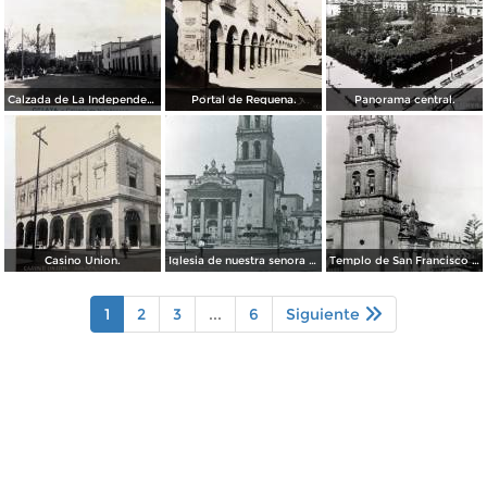
Calzada de La Independencia. ( Circulada el 3 de Enero de 1921 ).
Portal de Requena.
Panorama central.
Casino Union.
Iglesia de nuestra senora del Carmen por el fotografo William H. Rau.
Templo de San Francisco Celaya, Guanajuato.
1
2
3
...
6
Siguiente