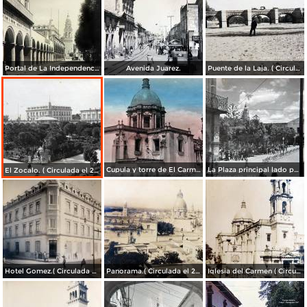
Portal de La Independencia.
Avenida Juarez.
Puente de la Laja. ( Circulada el 23 de Junio de 1909 ).
Cupula y torre de El Carmen. ( Circulada el 22 de Agosto de 1943 ).
La Plaza principal lado poniente.
El Zocalo. ( Circulada el 23 de Junio de 1909 ).
Hotel Gomez.( Circulada el 23 de Julio de 1909 ).
Panorama.( Circulada el 25 de Junio de 1909 ).
Iglesia del Carmen ( Circulada el 15 de Junioo de 1909 ).