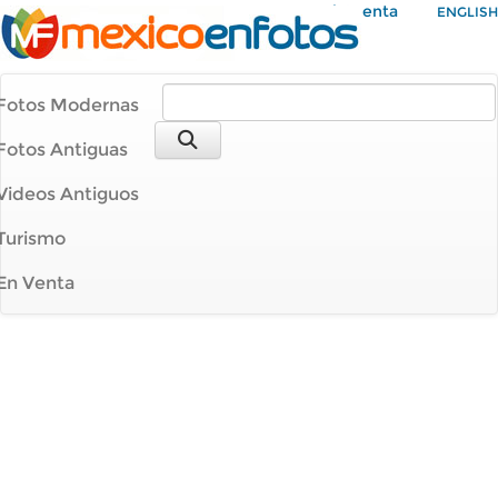
Mi Cuenta
ENGLISH
Fotos Modernas
Fotos Antiguas
Videos Antiguos
Turismo
En Venta