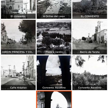
El convento.
A Orillas del Lago
EL CONVENTO
JARDIN PRINCIPAL Y CONVENTO
Plaza y Jardin
Barrio de Tareta
Calle Hidalgo
Convento Agustino
Convento Agustino