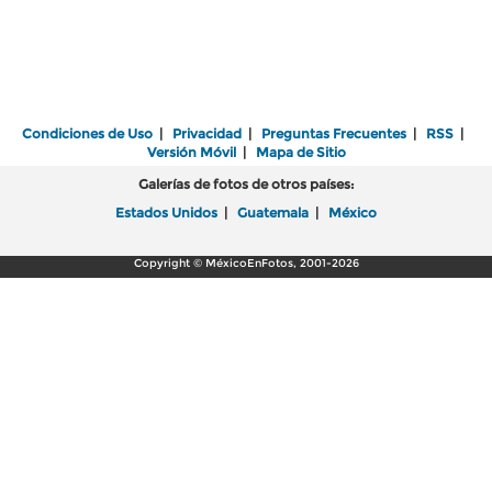
Condiciones de Uso
|
Privacidad
|
Preguntas Frecuentes
|
RSS
|
Versión Móvil
|
Mapa de Sitio
Galerías de fotos de otros países:
Estados Unidos
|
Guatemala
|
México
Copyright © MéxicoEnFotos, 2001-2026