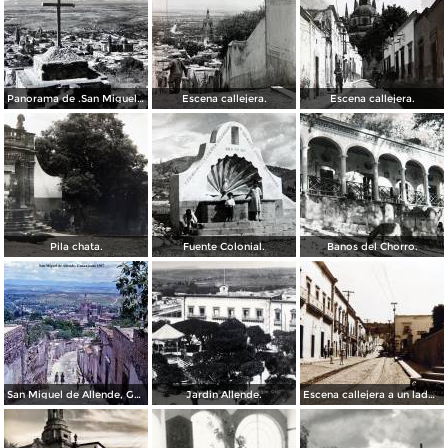
Panorama de .San Miguel de Allende Guanajuato
Escena callejera.
Escena callejera.
Pila chata.
Fuente Colonial.
Banos del Chorro.
San Miguel de Allende, Guanajuato 1967
Jardin Allende.
Escena callejera a un lado del Exconvento de San Francisco.