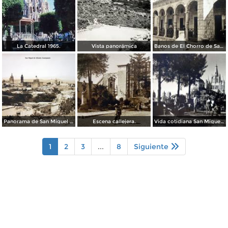
La Catedral 1965.
Vista panorámica
Banos de El Chorro de San Miguel de Allende, Guanajuato.
Panorama de San Miguel de Allende, Guanajuato .
Escena callejera.
Vida cotidiana San Miguel de Allende Guanajuato.
1
2
3
...
8
Siguiente