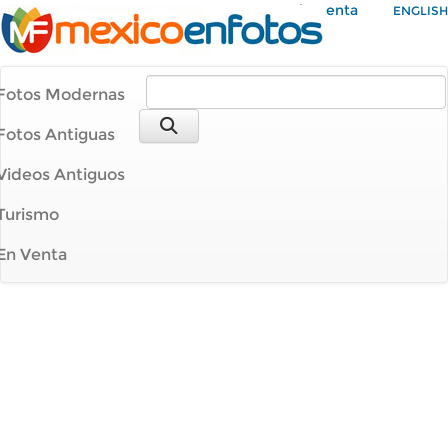
Mi Cuenta
ENGLISH
Fotos Modernas
Fotos Antiguas
Videos Antiguos
Turismo
En Venta