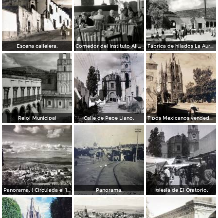
Escena callejera.
Comedor del Instituto Allende
Fábrica de hilados La Aurora
Reloj Municipal
Calle de Pepe Llano.
Tipos Mexicanos vendedor de agua. ( Circulada el 14 de Octubre de 1942 ).
Panorama. ( Circulada el 17 de Marzo de 1952 ).
Panorama.
Iglesia de El Oratorio.