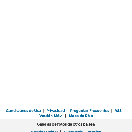
Condiciones de Uso
|
Privacidad
|
Preguntas Frecuentes
|
RSS
|
Versión Móvil
|
Mapa de Sitio
Galerías de fotos de otros países:
Estados Unidos
|
Guatemala
|
México