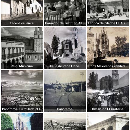
Escena callejera.
Comedor del Instituto Allende
Fábrica de hilados La Aurora
Reloj Municipal
Calle de Pepe Llano.
Tipos Mexicanos vendedor de agua. ( Circulada el 14 de Octubre de 1942 ).
Panorama. ( Circulada el 17 de Marzo de 1952 ).
Panorama.
Iglesia de El Oratorio.