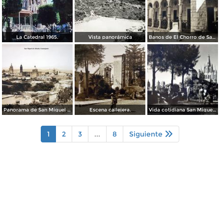
La Catedral 1965.
Vista panorámica
Banos de El Chorro de San Miguel de Allende, Guanajuato.
Panorama de San Miguel de Allende, Guanajuato .
Escena callejera.
Vida cotidiana San Miguel de Allende Guanajuato.
1
2
3
...
8
Siguiente