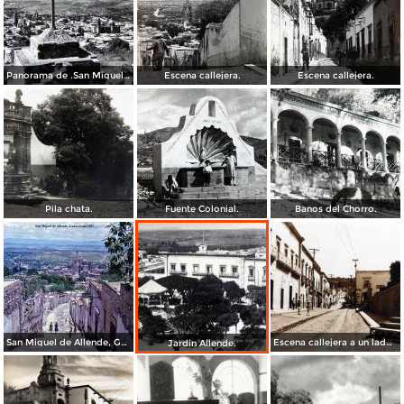
Panorama de .San Miguel de Allende Guanajuato
Escena callejera.
Escena callejera.
Pila chata.
Fuente Colonial.
Banos del Chorro.
San Miguel de Allende, Guanajuato 1967
Escena callejera a un lado del Exconvento de San Francisco.
Jardin Allende.