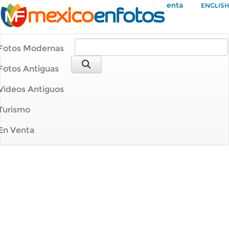
Mi Cuenta
ENGLISH
Fotos Modernas
Fotos Antiguas
Videos Antiguos
Turismo
En Venta