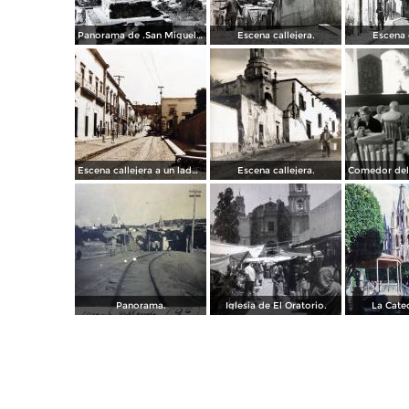
Panorama de .San Miguel de Allende Guanajuato
Escena callejera.
Escena c
Escena callejera a un lado del Exconvento de San Francisco.
Escena callejera.
Panorama.
Iglesia de El Oratorio.
La Cated