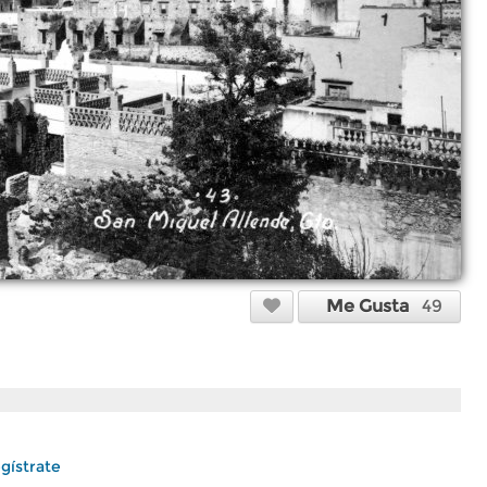
Me Gusta
49
gístrate