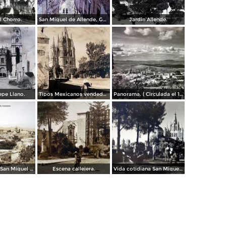
l Chorro.
San Miguel de Allende, Guanajuato 1967
Jardin Allende.
epe Llano.
Tipos Mexicanos vendedor de agua. ( Circulada el 14 de Octubre de 1942 ).
Panorama. ( Circulada el 17 de Marzo de 1952 ).
Panorama de San Miguel de Allende, Guanajuato .
Escena callejera.
Vida cotidiana San Miguel de Allende Guanajuato.