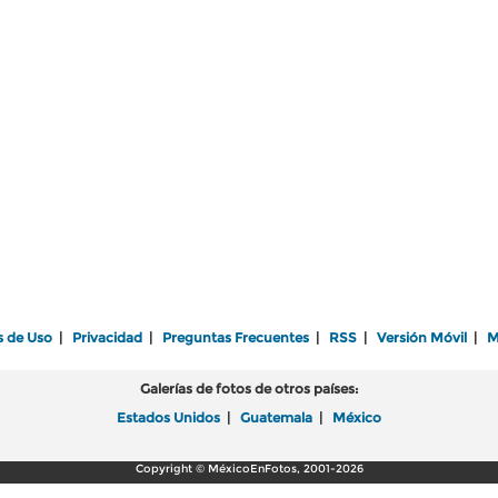
s de Uso
|
Privacidad
|
Preguntas Frecuentes
|
RSS
|
Versión Móvil
|
M
Galerías de fotos de otros países:
Estados Unidos
|
Guatemala
|
México
Copyright © MéxicoEnFotos, 2001-2026