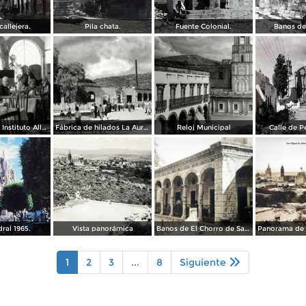
allejera.
Pila chata.
Fuente Colonial.
Banos de
Comedor del Instituto Allende
Fábrica de hilados La Aurora
Reloj Municipal
Calle de P
ral 1965.
Vista panorámica
Banos de El Chorro de San Miguel de Allende, Guanajuato.
1
2
3
...
8
Siguiente