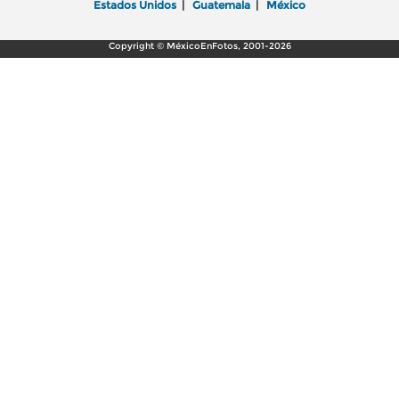
Estados Unidos
|
Guatemala
|
México
Copyright © MéxicoEnFotos, 2001-2026