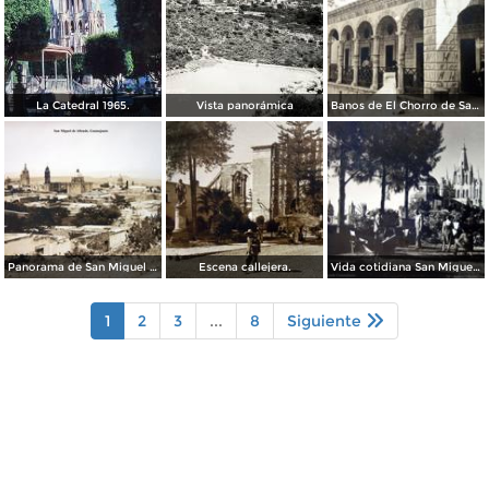
La Catedral 1965.
Vista panorámica
Banos de El Chorro de San Miguel de Allende, Guanajuato.
Panorama de San Miguel de Allende, Guanajuato .
Escena callejera.
Vida cotidiana San Miguel de Allende Guanajuato.
1
2
3
...
8
Siguiente