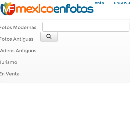
Mi Cuenta
ENGLISH
Fotos Modernas
Fotos Antiguas
Videos Antiguos
Turismo
En Venta