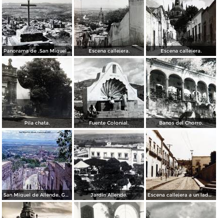
Panorama de .San Miguel de Allende Guanajuato
Escena callejera.
Escena callejera.
Pila chata.
Fuente Colonial.
Banos del Chorro.
San Miguel de Allende, Guanajuato 1967
Jardin Allende.
Escena callejera a un lado del Exconvento de San Francisco.