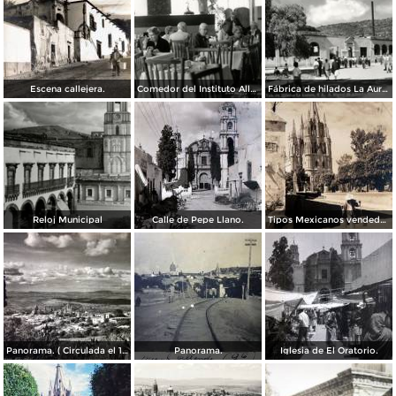
Escena callejera.
Comedor del Instituto Allende
Fábrica de hilados La Aurora
Reloj Municipal
Calle de Pepe Llano.
Tipos Mexicanos vendedor de agua. ( Circulada el 14 de Octubre de 1942 ).
Panorama. ( Circulada el 17 de Marzo de 1952 ).
Panorama.
Iglesia de El Oratorio.