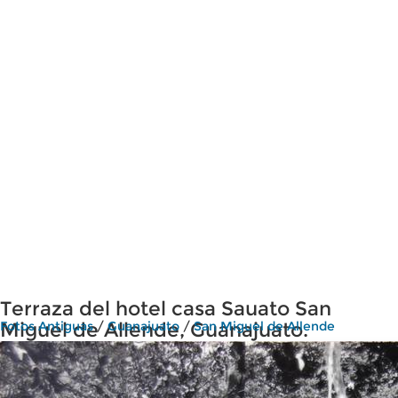
Terraza del hotel casa Sauato San
Miguel de Allende, Guanajuato.
Fotos Antiguas
/
Guanajuato
/
San Miguel de Allende