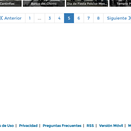
Cantinflas
Banos del Chorro
Dia de Fiesta Folclor Mexicano
Templo P
Anterior
1
...
3
4
5
6
7
8
Siguiente
s de Uso
|
Privacidad
|
Preguntas Frecuentes
|
RSS
|
Versión Móvil
|
M