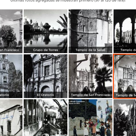
Últimas fotos agregadas se muestran primero (97 al 120 de 189):
an Francisco
Grupo de Torres
Templo de la Salud
Templo de
atorio
El Oratorio
Templo de San Francisco
Templo de S