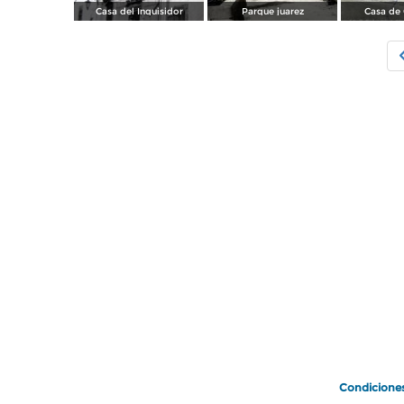
Casa del Inquisidor
Parque juarez
Casa de 
Condicione