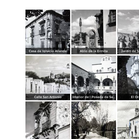
Casa de Ignacio Allende
Atrio de la Ermita
Jardin de S
Calle San Antonio
Interior de l Posada de San Francisco
El Or