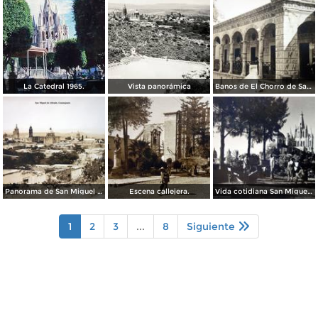
La Catedral 1965.
Vista panorámica
Banos de El Chorro de San Miguel de Allende, Guanajuato.
Panorama de San Miguel de Allende, Guanajuato .
Escena callejera.
Vida cotidiana San Miguel de Allende Guanajuato.
1
2
3
...
8
Siguiente