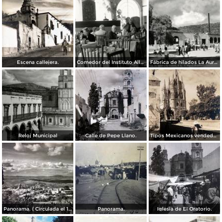
Escena callejera.
Comedor del Instituto Allende
Fábrica de hilados La Aurora
Reloj Municipal
Calle de Pepe Llano.
Tipos Mexicanos vendedor de agua. ( Circulada el 14 de Octubre de 1942 ).
Panorama. ( Circulada el 17 de Marzo de 1952 ).
Panorama.
Iglesia de El Oratorio.