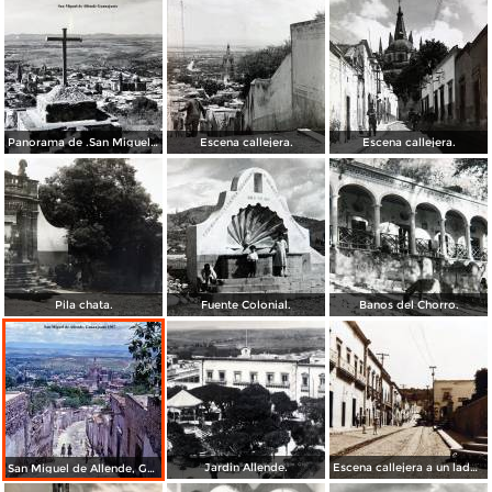
Panorama de .San Miguel de Allende Guanajuato
Escena callejera.
Escena callejera.
Pila chata.
Fuente Colonial.
Banos del Chorro.
Jardin Allende.
Escena callejera a un lado del Exconvento de San Francisco.
San Miguel de Allende, Guanajuato 1967