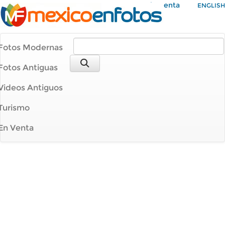
Mi Cuenta
ENGLISH
Fotos Modernas
Fotos Antiguas
Videos Antiguos
Turismo
En Venta