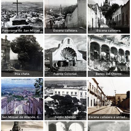
Panorama de .San Miguel de Allende Guanajuato
Escena callejera.
Escena callejera.
Pila chata.
Fuente Colonial.
Banos del Chorro.
San Miguel de Allende, Guanajuato 1967
Jardin Allende.
Escena callejera a un lado del Exconvento de San Francisco.