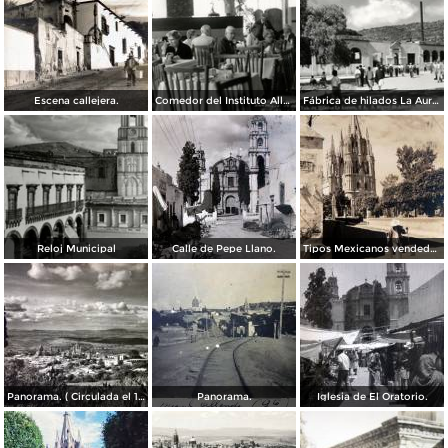
Escena callejera.
Comedor del Instituto Allende
Fábrica de hilados La Aurora
Reloj Municipal
Calle de Pepe Llano.
Tipos Mexicanos vendedor de agua. ( Circulada el 14 de Octubre de 1942 ).
Panorama. ( Circulada el 17 de Marzo de 1952 ).
Panorama.
Iglesia de El Oratorio.