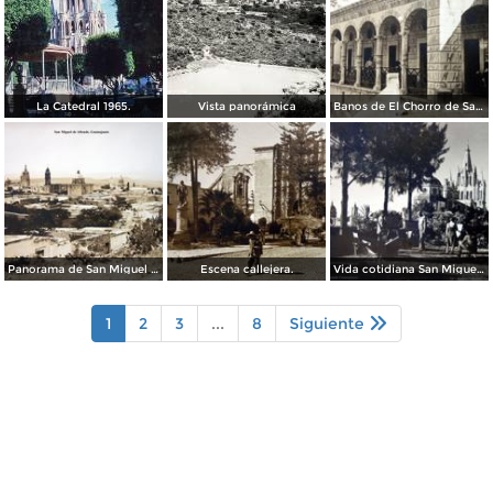
La Catedral 1965.
Vista panorámica
Banos de El Chorro de San Miguel de Allende, Guanajuato.
Panorama de San Miguel de Allende, Guanajuato .
Escena callejera.
Vida cotidiana San Miguel de Allende Guanajuato.
1
2
3
...
8
Siguiente