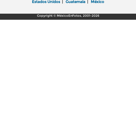
Estados Unidos
|
Guatemala
|
México
Copyright © MéxicoEnFotos, 2001-2026