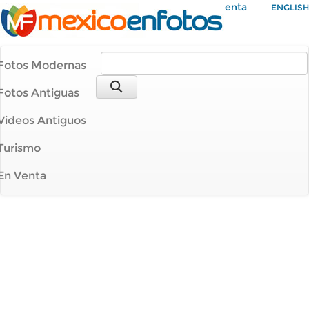
Mi Cuenta
ENGLISH
Fotos Modernas
Fotos Antiguas
Videos Antiguos
Turismo
En Venta