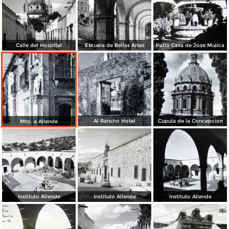
Calle del Hospital
Escuela de Bellas Artes
Patio Casa de Jose Mujica
Al Rancho Hotel
Cupula de la Concepcion
Mto. a Allende
Instituto Allende
Instituto Allende
Instituto Allende