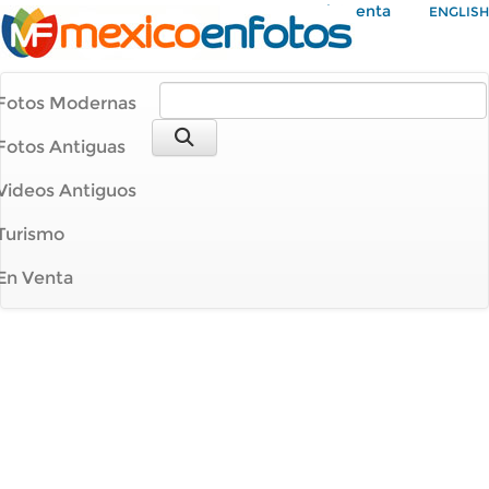
Mi Cuenta
ENGLISH
Fotos Modernas
Fotos Antiguas
Videos Antiguos
Turismo
En Venta