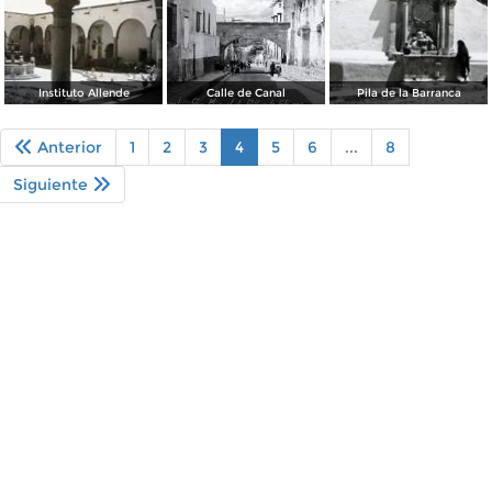
Instituto Allende
Calle de Canal
Pila de la Barranca
Anterior
1
2
3
4
5
6
...
8
Siguiente