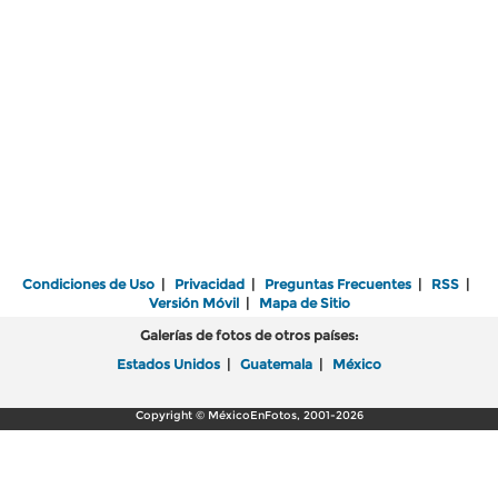
Condiciones de Uso
|
Privacidad
|
Preguntas Frecuentes
|
RSS
|
Versión Móvil
|
Mapa de Sitio
Galerías de fotos de otros países:
Estados Unidos
|
Guatemala
|
México
Copyright © MéxicoEnFotos, 2001-2026