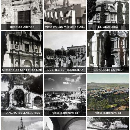
Instituto Allende
Vista en San Miguel de Allende
EL ORATORIO
Oratorio de San Felipe Neri
DESFILE SEPTEMBRINO
LA IGLESIA EN 1939
RANCHO BELLAS ARTES
Vista panorámica
Vista panorámica