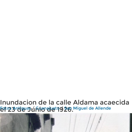
Inundacion de la calle Aldama acaecida
el 23 de Junio de 1926.
Fotos Antiguas
/
Guanajuato
/
San Miguel de Allende