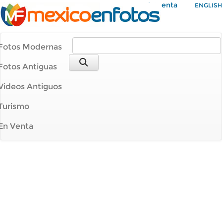
Mi Cuenta
ENGLISH
Fotos Modernas
Fotos Antiguas
Videos Antiguos
Turismo
En Venta