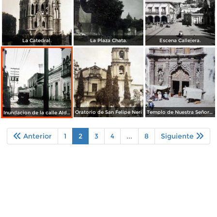
La Catedral.
La Plaza Chata.
Escena Callejera.
Oratorio de San Felipe Neri
Templo de Nuestra Señora de la Salud (c. 1953)
Inundacion de la calle Aldama acaecida el 23 de Junio de 1926.
Anterior
1
2
3
4
...
8
Siguiente