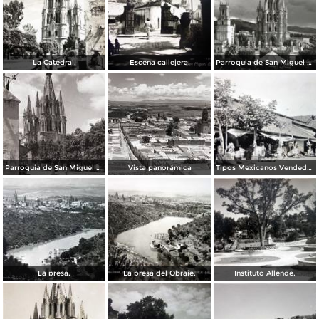
La Catedral.
Escena callejera.
Parroquia de San Miguel de Allende
Parroquia de San Miguel de Allende
Vista panorámica
Tipos Mexicanos Vendedores de loza.
La presa.
La presa del Obraje.
Instituto Allende.