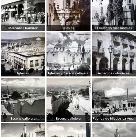
Mercado I Ramirez.
Iglesias.
El Oratorio mas Iglesias.
Iglesias.
Iglesias y Escena callejera.
Aspectos coloniales.
Escena callejera.
Escena callejera.
Fabrica de hilados La Aurora S A.