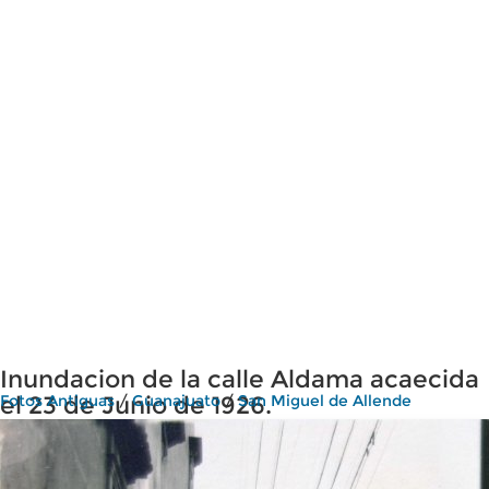
Inundacion de la calle Aldama acaecida
el 23 de Junio de 1926.
Fotos Antiguas
/
Guanajuato
/
San Miguel de Allende