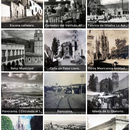
Escena callejera.
Comedor del Instituto Allende
Fábrica de hilados La Aurora
Reloj Municipal
Calle de Pepe Llano.
Tipos Mexicanos vendedor de agua. ( Circulada el 14 de Octubre de 1942 ).
Panorama. ( Circulada el 17 de Marzo de 1952 ).
Panorama.
Iglesia de El Oratorio.