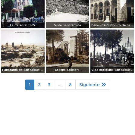
La Catedral 1965.
Vista panorámica
Banos de El Chorro de San Miguel de Allende, Guanajuato.
Panorama de San Miguel de Allende, Guanajuato .
Escena callejera.
Vida cotidiana San Miguel de Allende Guanajuato.
1
2
3
...
8
Siguiente