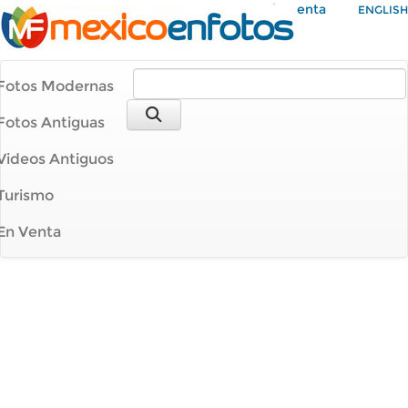
Mi Cuenta
ENGLISH
Fotos Modernas
Fotos Antiguas
Videos Antiguos
Turismo
En Venta