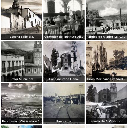
Escena callejera.
Comedor del Instituto Allende
Fábrica de hilados La Aurora
Reloj Municipal
Calle de Pepe Llano.
Tipos Mexicanos vendedor de agua. ( Circulada el 14 de Octubre de 1942 ).
Panorama. ( Circulada el 17 de Marzo de 1952 ).
Panorama.
Iglesia de El Oratorio.