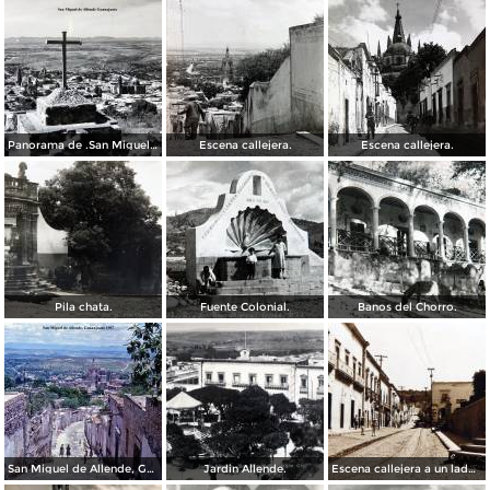
Panorama de .San Miguel de Allende Guanajuato
Escena callejera.
Escena callejera.
Pila chata.
Fuente Colonial.
Banos del Chorro.
San Miguel de Allende, Guanajuato 1967
Jardin Allende.
Escena callejera a un lado del Exconvento de San Francisco.