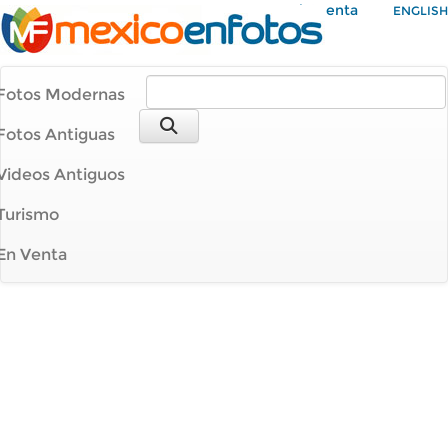
Mi Cuenta
ENGLISH
Fotos Modernas
Fotos Antiguas
Videos Antiguos
Turismo
En Venta