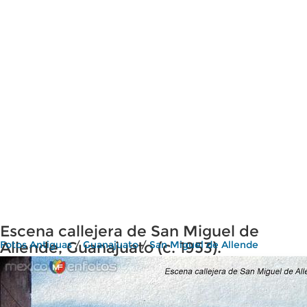
Escena callejera de San Miguel de
Allende, Guanajuato (c. 1953).
Fotos Antiguas
/
Guanajuato
/
San Miguel de Allende