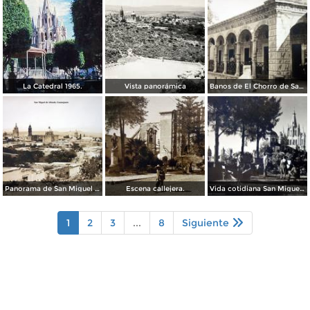
La Catedral 1965.
Vista panorámica
Banos de El Chorro de San Miguel de Allende, Guanajuato.
Panorama de San Miguel de Allende, Guanajuato .
Escena callejera.
Vida cotidiana San Miguel de Allende Guanajuato.
1
2
3
...
8
Siguiente