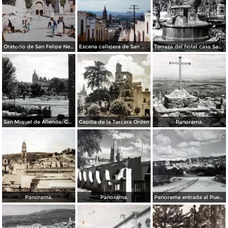
Oratorio de San Felipe Neri (c. 1953)
Escena callejera de San Miguel de Allende, Guanajuato (c. 1953).
Terraza del hotel casa Sauato San Miguel de Allende, Guanajuato.
San Miguel de Allende, Guanajuato.
Capilla de la Tercera Orden
Panorama.
Panorama.
Panorama.
Panorama entrada al Pueblo.