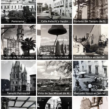
Panorama .
Calle Palacio y Jardin
Portada del Templo de San Francisco
Templo de San Francisco
Campanario de la Concepción
Fuente pública en San Miguel de Allende
Templo Parroquial
Vista de San Miguel de Allende
Mercado tipico en San Miguel de Allende Guanajuato en 1948