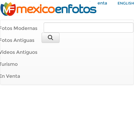
Mi Cuenta
ENGLISH
Fotos Modernas
Fotos Antiguas
Videos Antiguos
Turismo
En Venta