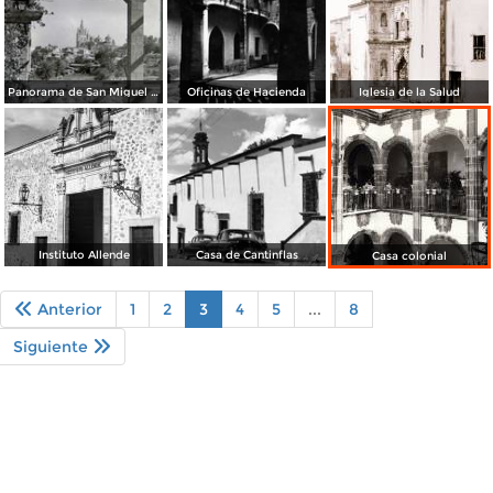
Panorama de San Miguel de Allende Guanajuato
Oficinas de Hacienda
Iglesia de la Salud
Instituto Allende
Casa de Cantinflas
Casa colonial
Anterior
1
2
3
4
5
...
8
Siguiente