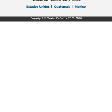
Galerías de fotos de otros países:
Estados Unidos
|
Guatemala
|
México
Copyright © MéxicoEnFotos, 2001-2026