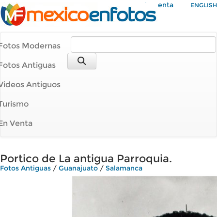
Mi Cuenta
ENGLISH
Fotos Modernas
Fotos Antiguas
Videos Antiguos
Turismo
En Venta
Portico de La antigua Parroquia.
Fotos Antiguas
/
Guanajuato
/
Salamanca