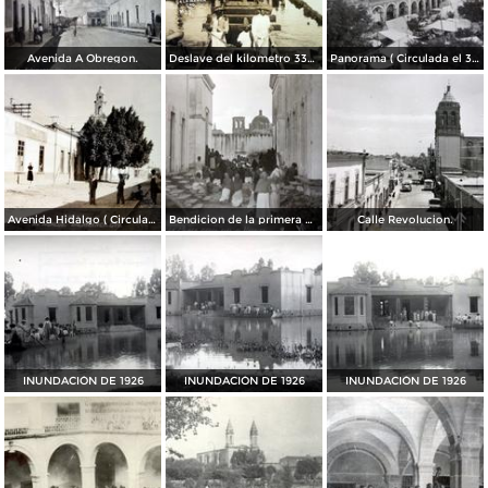
Avenida A Obregon.
Deslave del kilometro 334 de la via ferrea del ferrocarril.
Panorama ( Circulada el 30 de Abril de 1924 ).
Avenida Hidalgo ( Circulada el 29 de Noviembre de 1936 ).
Bendicion de la primera piedra para el Hospital.
Calle Revolucion.
INUNDACIÓN DE 1926
INUNDACIÓN DE 1926
INUNDACIÓN DE 1926