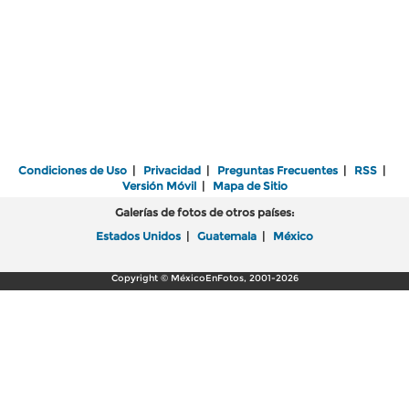
Condiciones de Uso
|
Privacidad
|
Preguntas Frecuentes
|
RSS
|
Versión Móvil
|
Mapa de Sitio
Galerías de fotos de otros países:
Estados Unidos
|
Guatemala
|
México
Copyright © MéxicoEnFotos, 2001-2026