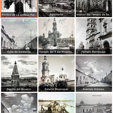
Panorama.
Interior del Templo de San Agustin.
Portico de La antigua Parroquia.
Calle de Zaragoza.
Templo del S del Hospital ( Circulada el 19 de Enero de 1913 ).
Templo Parroquial.
Capilla del Rosario.
Palacio Municipal.
Avenida Hidalgo.