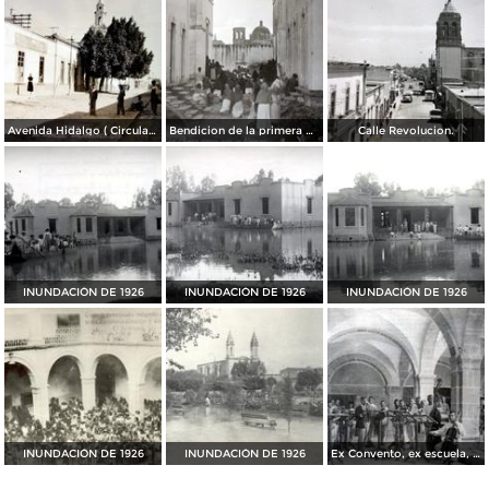
Avenida Hidalgo ( Circulada el 29 de Noviembre de 1936 ).
Bendicion de la primera piedra para el Hospital.
Calle Revolucion.
INUNDACIÓN DE 1926
INUNDACIÓN DE 1926
INUNDACIÓN DE 1926
INUNDACIÓN DE 1926
INUNDACIÓN DE 1926
Ex Convento, ex escuela, ex cárcel, ex cuartel y más