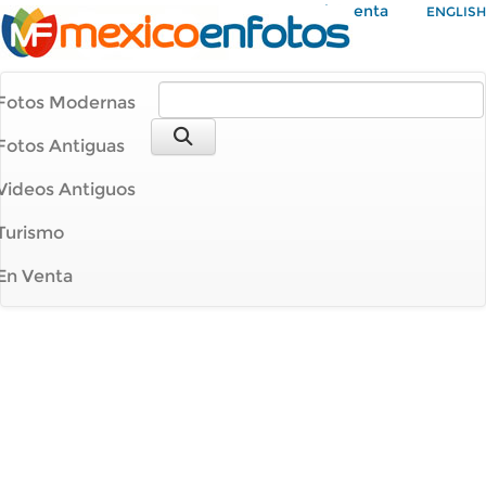
Mi Cuenta
ENGLISH
Fotos Modernas
Fotos Antiguas
Videos Antiguos
Turismo
En Venta