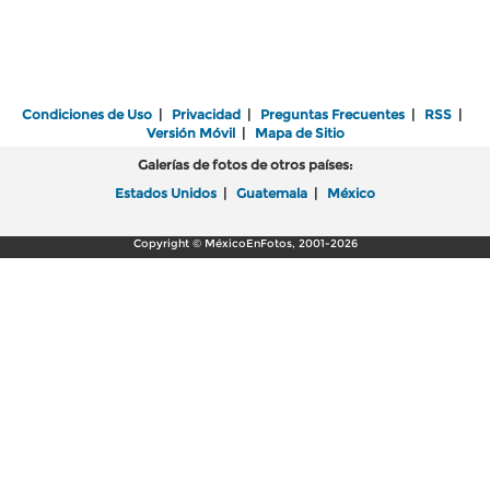
Condiciones de Uso
|
Privacidad
|
Preguntas Frecuentes
|
RSS
|
Versión Móvil
|
Mapa de Sitio
Galerías de fotos de otros países:
Estados Unidos
|
Guatemala
|
México
Copyright © MéxicoEnFotos, 2001-2026