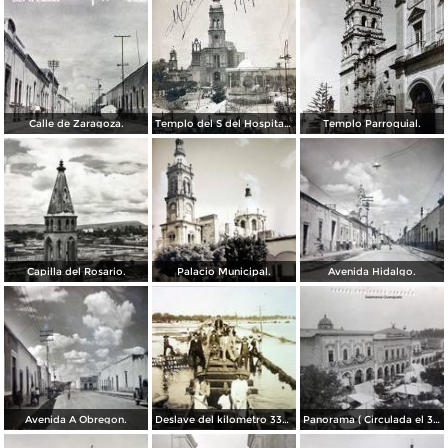
Calle de Zaragoza.
Templo del S del Hospital ( Circulada el 19 de Enero de 1913 ).
Templo Parroquial.
Capilla del Rosario.
Palacio Municipal.
Avenida Hidalgo.
Avenida A Obregon.
Deslave del kilometro 334 de la via ferrea del ferrocarril.
Panorama ( Circulada el 30 de Abril de 1924 ).