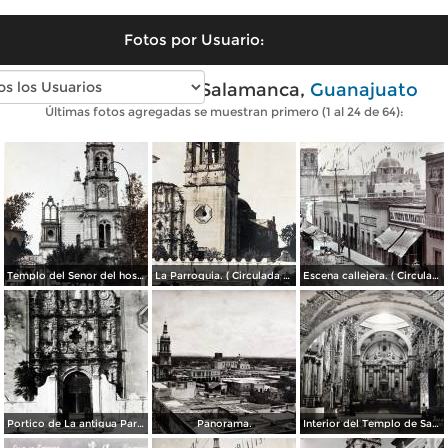
Fotos por Usuario:
Fotos antiguas de Salamanca,
Guanajuato
Últimas fotos agregadas se muestran primero (1 al 24 de 64):
Templo del Senor del hospital.
La Parroquia. ( Circulada el 23 de Noviembre de 1938 ).
Escena callejera. ( Circulada el 19 de Diciembre de 1912 ).
Portico de La antigua Parroquia.
Panorama.
Interior del Templo de San Agustin.