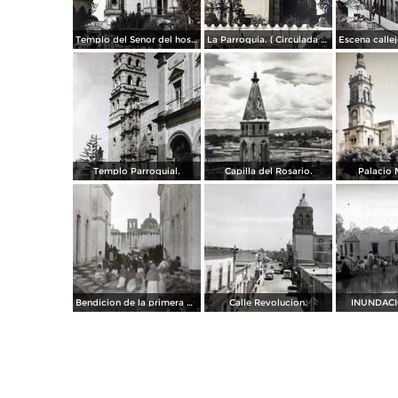
Templo del Senor del hospital.
La Parroquia. ( Circulada el 23 de Noviembre de 1938 ).
Templo Parroquial.
Capilla del Rosario.
Palacio 
Bendicion de la primera piedra para el Hospital.
Calle Revolucion.
INUNDACI