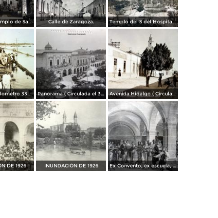
Interior del Templo de San Agustin.
Calle de Zaragoza.
Templo del S del Hospital ( Circulada el 19 de Enero de 1913 ).
Deslave del kilometro 334 de la via ferrea del ferrocarril.
Panorama ( Circulada el 30 de Abril de 1924 ).
Avenida Hidalgo ( Circulada el 29 de Noviembre de 1936 ).
N DE 1926
INUNDACIÓN DE 1926
Ex Convento, ex escuela, ex cárcel, ex cuartel y más