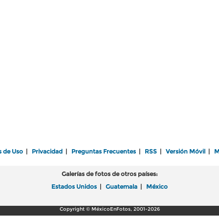
s de Uso
|
Privacidad
|
Preguntas Frecuentes
|
RSS
|
Versión Móvil
|
M
Galerías de fotos de otros países:
Estados Unidos
|
Guatemala
|
México
Copyright © MéxicoEnFotos, 2001-2026