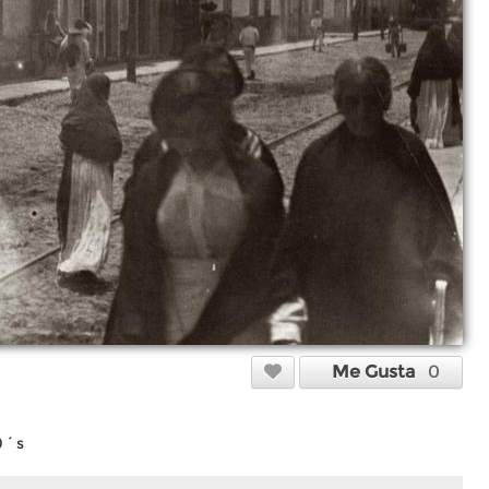
Me Gusta
0
20´s