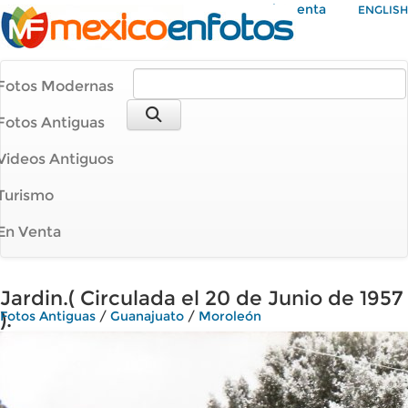
Mi Cuenta
ENGLISH
Fotos Modernas
Fotos Antiguas
Videos Antiguos
Turismo
En Venta
Jardin.( Circulada el 20 de Junio de 1957
).
Fotos Antiguas
/
Guanajuato
/
Moroleón