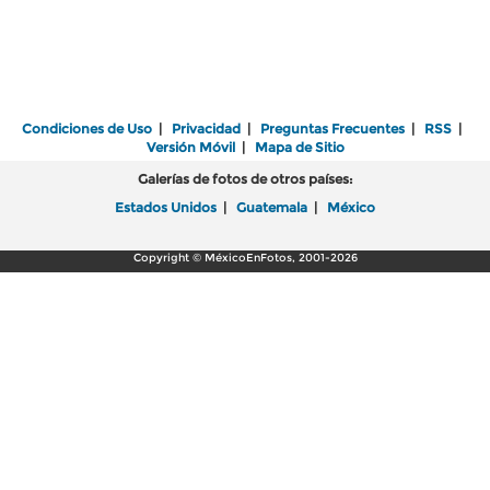
Condiciones de Uso
|
Privacidad
|
Preguntas Frecuentes
|
RSS
|
Versión Móvil
|
Mapa de Sitio
Galerías de fotos de otros países:
Estados Unidos
|
Guatemala
|
México
Copyright © MéxicoEnFotos, 2001-2026