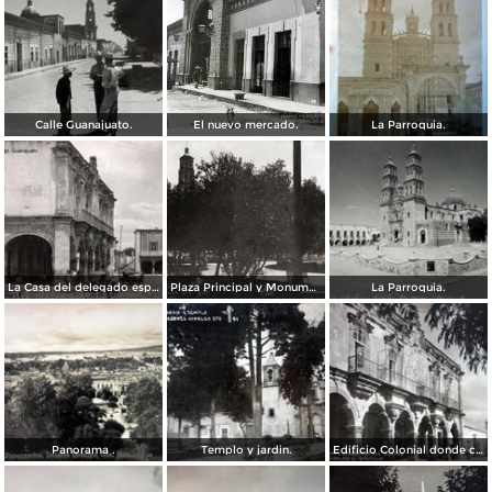
Calle Guanajuato.
El nuevo mercado.
La Parroquia.
La Casa del delegado espanol.
Plaza Principal y Monumento a Miguel Hidalgo
La Parroquia.
Panorama .
Templo y jardin.
Edificio Colonial donde celebraba sus juntas Don Miguel Hidalgo y Costilla.