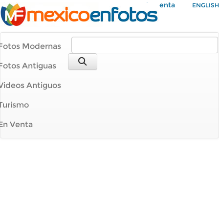
Mi Cuenta
ENGLISH
Fotos Modernas
Fotos Antiguas
Videos Antiguos
Turismo
En Venta