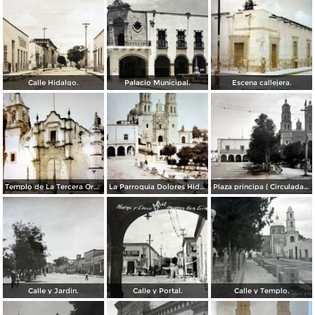
Calle Hidalgo.
Palacio Municipal.
Escena callejera.
Templo de La Tercera Orden.
La Parroquia Dolores Hidalgo Guanajuato ( Circulada el 2 de Abril de 1920 ).
Plaza principa ( Circulada el 14 de Septiembre de 1943 )l.
Calle y Jardin.
Calle y Portal.
Calle y Templo.