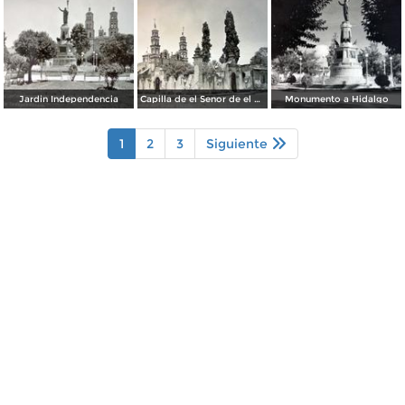
Jardin Independencia
Capilla de el Senor de el Llanito
Monumento a Hidalgo
1
2
3
Siguiente