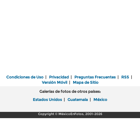
Condiciones de Uso
|
Privacidad
|
Preguntas Frecuentes
|
RSS
|
Versión Móvil
|
Mapa de Sitio
Galerías de fotos de otros países:
Estados Unidos
|
Guatemala
|
México
Copyright © MéxicoEnFotos, 2001-2026