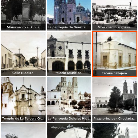
Monumento al Pipila.
La parroquia de Nuestra Señora de los Dolores. 1965.
Monumento e Iglesia,
Calle Hidalgo.
Palacio Municipal.
Escena callejera.
Templo de La Tercera Orden.
La Parroquia Dolores Hidalgo Guanajuato ( Circulada el 2 de Abril de 1920 ).
Plaza principa ( Circulada el 14 de Septiembre de 1943 )l.