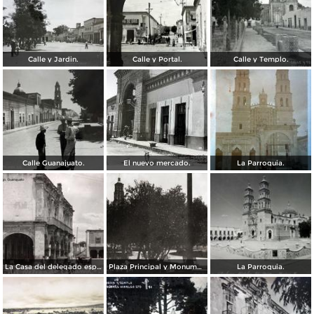
Calle y Jardin.
Calle y Portal.
Calle y Templo.
Calle Guanajuato.
El nuevo mercado.
La Parroquia.
La Casa del delegado espanol.
Plaza Principal y Monumento a Miguel Hidalgo
La Parroquia.