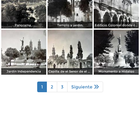
Panorama .
Templo y jardin.
Edificio Colonial donde celebraba sus juntas Don Miguel Hidalgo y Costilla.
Jardin Independencia
Capilla de el Senor de el Llanito
Monumento a Hidalgo
1
2
3
Siguiente