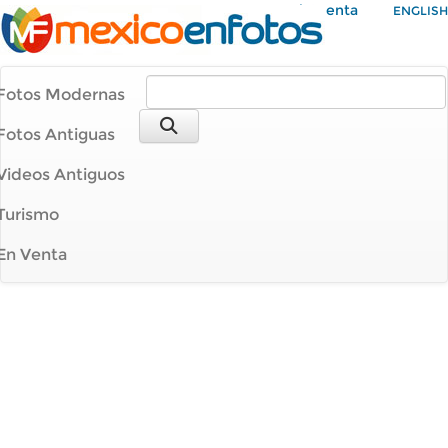
Mi Cuenta
ENGLISH
Fotos Modernas
Fotos Antiguas
Videos Antiguos
Turismo
En Venta