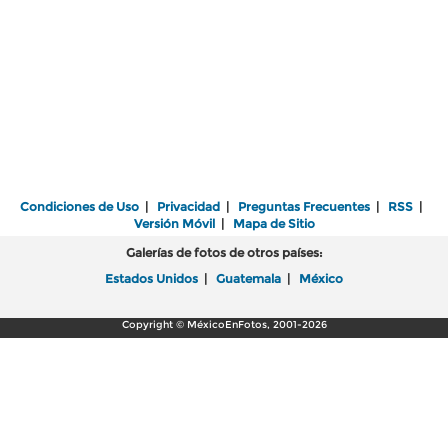
Condiciones de Uso
|
Privacidad
|
Preguntas Frecuentes
|
RSS
|
Versión Móvil
|
Mapa de Sitio
Galerías de fotos de otros países:
Estados Unidos
|
Guatemala
|
México
Copyright © MéxicoEnFotos, 2001-2026