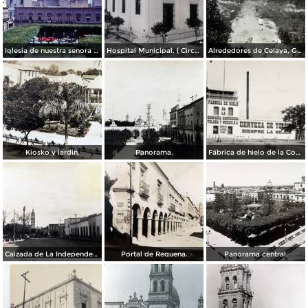
Iglesia de nuestra senora del Carmen Celaya Guanajuato 1967
Hospital Municipal. ( Circulada el 23 de Junio de 1909 ).
Alrededores de Celaya, Guanajuato.
Kiosko y jardin.
Panorama.
Fábrica de hielo de la Compañía Cervecera Toluca y México, S.A.
Calzada de La Independencia. ( Circulada el 3 de Enero de 1921 ).
Portal de Requena.
Panorama central.