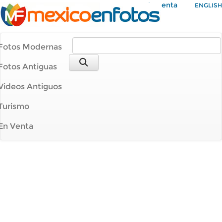
Mi Cuenta
ENGLISH
Fotos Modernas
Fotos Antiguas
Videos Antiguos
Turismo
En Venta