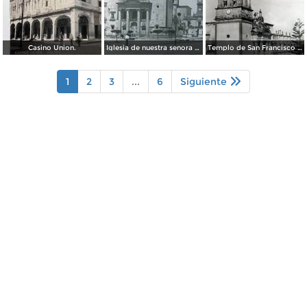
Casino Union.
Iglesia de nuestra senora del Carmen por el fotografo William H. Rau.
Templo de San Francisco Celaya, Guanajuato.
1
2
3
...
6
Siguiente