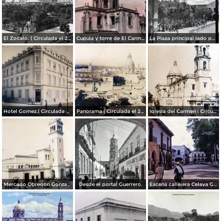
El Zocalo. ( Circulada el 23 de Junio de 1909 ).
Cupula y torre de El Carmen. ( Circulada el 22 de Agosto de 1943 ).
La Plaza principal lado poniente.
Hotel Gomez.( Circulada el 23 de Julio de 1909 ).
Panorama.( Circulada el 25 de Junio de 1909 ).
Iglesia del Carmen ( Circulada el 15 de Junioo de 1909 ).
Mercado Obregon Gonzalez ( Circulada el 25 de Junioo de 1909 ).
Desde el portal Guerrero.
Escena callejera Celaya Guanajuato 1967