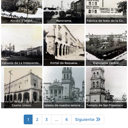
Kiosko y jardin.
Panorama.
Fábrica de hielo de la Compañía Cervecera Toluca y México, S.A.
Calzada de La Independencia. ( Circulada el 3 de Enero de 1921 ).
Portal de Requena.
Panorama central.
Casino Union.
Iglesia de nuestra senora del Carmen por el fotografo William H. Rau.
Templo de San Francisco Celaya, Guanajuato.
1
2
3
...
6
Siguiente