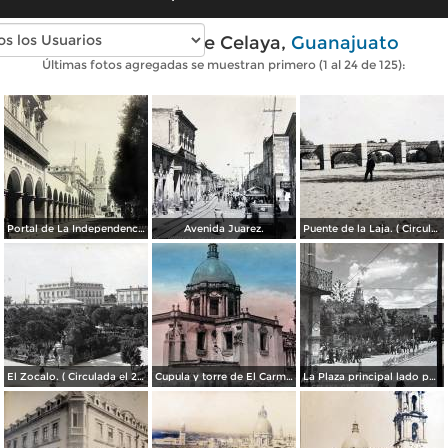
Fotos antiguas de Celaya,
Guanajuato
Últimas fotos agregadas se muestran primero (1 al 24 de 125):
Portal de La Independencia.
Avenida Juarez.
Puente de la Laja. ( Circulada el 23 de Junio de 1909 ).
El Zocalo. ( Circulada el 23 de Junio de 1909 ).
Cupula y torre de El Carmen. ( Circulada el 22 de Agosto de 1943 ).
La Plaza principal lado poniente.