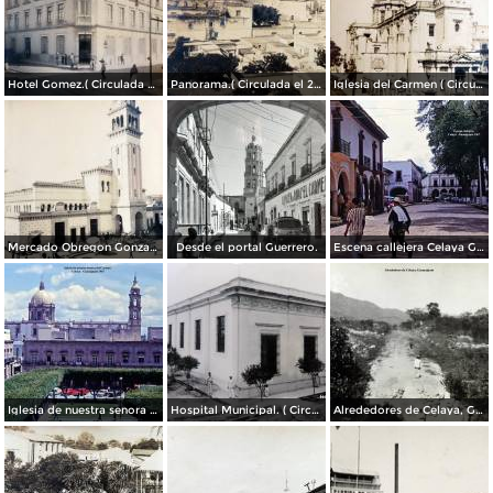
Hotel Gomez.( Circulada el 23 de Julio de 1909 ).
Panorama.( Circulada el 25 de Junio de 1909 ).
Iglesia del Carmen ( Circulada el 15 de Junioo de 1909 ).
Mercado Obregon Gonzalez ( Circulada el 25 de Junioo de 1909 ).
Desde el portal Guerrero.
Escena callejera Celaya Guanajuato 1967
Iglesia de nuestra senora del Carmen Celaya Guanajuato 1967
Hospital Municipal. ( Circulada el 23 de Junio de 1909 ).
Alrededores de Celaya, Guanajuato.