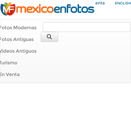
Mi Cuenta
ENGLISH
Fotos Modernas
Fotos Antiguas
Videos Antiguos
Turismo
En Venta