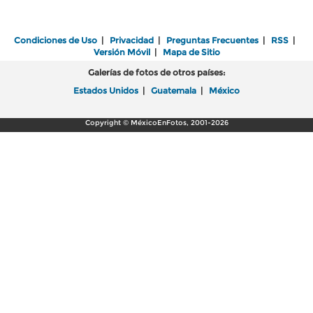
Condiciones de Uso
|
Privacidad
|
Preguntas Frecuentes
|
RSS
|
Versión Móvil
|
Mapa de Sitio
Galerías de fotos de otros países:
Estados Unidos
|
Guatemala
|
México
Copyright © MéxicoEnFotos, 2001-2026