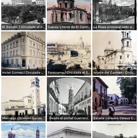
El Zocalo. ( Circulada el 23 de Junio de 1909 ).
Cupula y torre de El Carmen. ( Circulada el 22 de Agosto de 1943 ).
La Plaza principal lado poniente.
Hotel Gomez.( Circulada el 23 de Julio de 1909 ).
Panorama.( Circulada el 25 de Junio de 1909 ).
Iglesia del Carmen ( Circulada el 15 de Junioo de 1909 ).
Mercado Obregon Gonzalez ( Circulada el 25 de Junioo de 1909 ).
Desde el portal Guerrero.
Escena callejera Celaya Guanajuato 1967