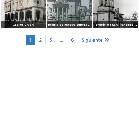
Casino Union.
Iglesia de nuestra senora del Carmen por el fotografo William H. Rau.
Templo de San Francisco Celaya, Guanajuato.
1
2
3
...
6
Siguiente