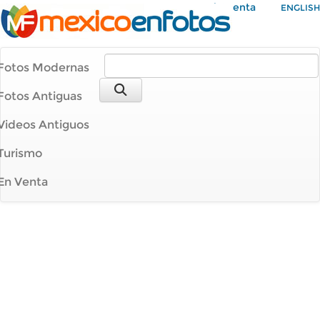
Mi Cuenta
ENGLISH
Fotos Modernas
Fotos Antiguas
Videos Antiguos
Turismo
En Venta