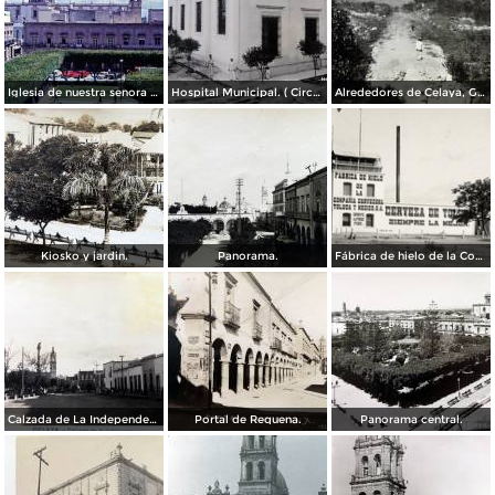
Iglesia de nuestra senora del Carmen Celaya Guanajuato 1967
Hospital Municipal. ( Circulada el 23 de Junio de 1909 ).
Alrededores de Celaya, Guanajuato.
Kiosko y jardin.
Panorama.
Fábrica de hielo de la Compañía Cervecera Toluca y México, S.A.
Calzada de La Independencia. ( Circulada el 3 de Enero de 1921 ).
Portal de Requena.
Panorama central.