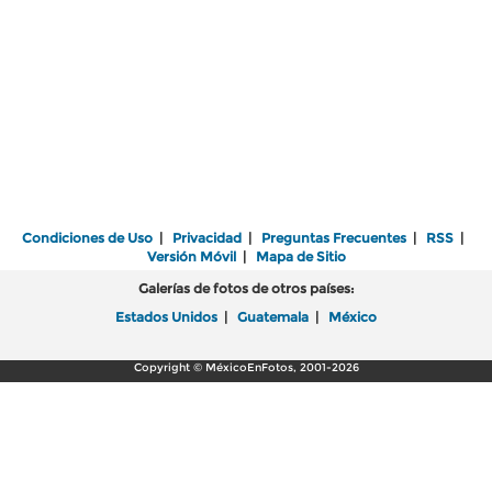
Condiciones de Uso
|
Privacidad
|
Preguntas Frecuentes
|
RSS
|
Versión Móvil
|
Mapa de Sitio
Galerías de fotos de otros países:
Estados Unidos
|
Guatemala
|
México
Copyright © MéxicoEnFotos, 2001-2026