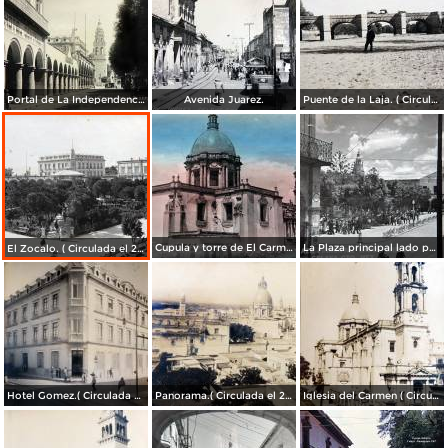
Portal de La Independencia.
Avenida Juarez.
Puente de la Laja. ( Circulada el 23 de Junio de 1909 ).
Cupula y torre de El Carmen. ( Circulada el 22 de Agosto de 1943 ).
La Plaza principal lado poniente.
El Zocalo. ( Circulada el 23 de Junio de 1909 ).
Hotel Gomez.( Circulada el 23 de Julio de 1909 ).
Panorama.( Circulada el 25 de Junio de 1909 ).
Iglesia del Carmen ( Circulada el 15 de Junioo de 1909 ).