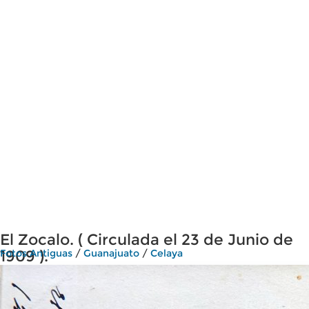
El Zocalo. ( Circulada el 23 de Junio de
1909 ).
Fotos Antiguas
/
Guanajuato
/
Celaya