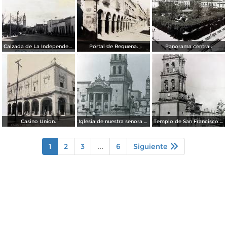
Calzada de La Independencia. ( Circulada el 3 de Enero de 1921 ).
Portal de Requena.
Panorama central.
Casino Union.
Iglesia de nuestra senora del Carmen por el fotografo William H. Rau.
Templo de San Francisco Celaya, Guanajuato.
1
2
3
...
6
Siguiente