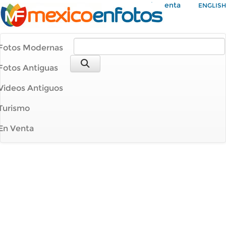
Mi Cuenta
ENGLISH
Fotos Modernas
Fotos Antiguas
Videos Antiguos
Turismo
En Venta