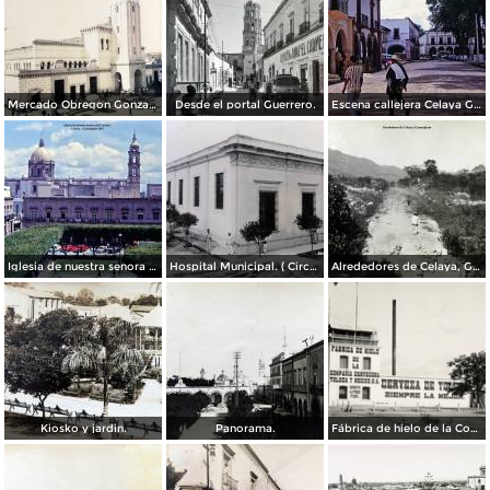
Mercado Obregon Gonzalez ( Circulada el 25 de Junioo de 1909 ).
Desde el portal Guerrero.
Escena callejera Celaya Guanajuato 1967
Iglesia de nuestra senora del Carmen Celaya Guanajuato 1967
Hospital Municipal. ( Circulada el 23 de Junio de 1909 ).
Alrededores de Celaya, Guanajuato.
Kiosko y jardin.
Panorama.
Fábrica de hielo de la Compañía Cervecera Toluca y México, S.A.