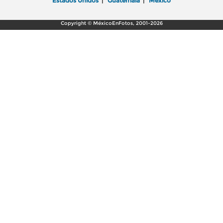
Estados Unidos
|
Guatemala
|
México
Copyright © MéxicoEnFotos, 2001-2026