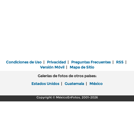
Condiciones de Uso
|
Privacidad
|
Preguntas Frecuentes
|
RSS
|
Versión Móvil
|
Mapa de Sitio
Galerías de fotos de otros países:
Estados Unidos
|
Guatemala
|
México
Copyright © MéxicoEnFotos, 2001-2026