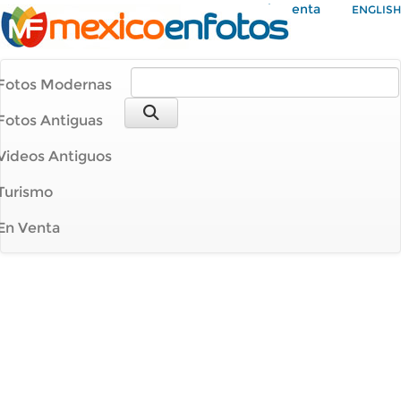
Mi Cuenta
ENGLISH
Fotos Modernas
Fotos Antiguas
Videos Antiguos
Turismo
En Venta