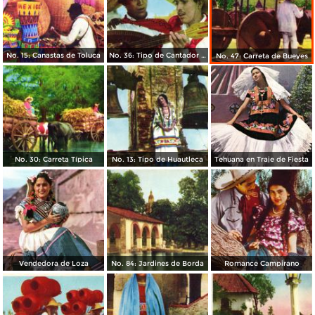
No. 15: Canastas de Toluca
No. 36: Tipo de Cantador del Distrito Federal
No. 47: Carreta de Bueyes
No. 30: Carreta Típica
No. 13: Tipo de Huautleca
Tehuana en Traje de Fiesta
Vendedora de Loza
No. 84: Jardines de Borda
Romance Campirano