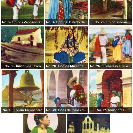
No. 5: Típicos Vendedores de Ollas
No. 3: Tipo del Estado de Guerrero
No. 79: Típico Rincón
No. 69: Rincón de Taxco
No. 28: Tipo de Mujer del Estado de Michoacán
No. 76: El Regreso al Pueblo
No. 4: El Viejo Campanero
No. 39: Tipos de Indios de Cuetzalan
No. 17: Aguadoras