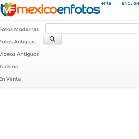
Mi Cuenta
ENGLISH
Fotos Modernas
Fotos Antiguas
Videos Antiguos
Turismo
En Venta