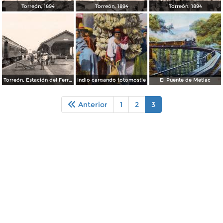
Torreón, 1894
Torreón, 1894
Torreón, 1894
Torreón, Estación del Ferrocarril, 1894
Indio cargando totomostle
El Puente de Metlac
Anterior
1
2
3