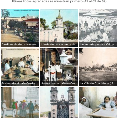
Últimas fotos agregadas se muestran primero (49 al 69 de 69):
Jardines de de La Hacienda de Atequiza, Jalisco por Charles B. Waite.
Iglesia de La Hacienda de Atequiza, Jalisco por el fotografo Charles B. Waite
Lavanderia publica Cd.de Mexico por el fotografo Charles B Waite.
Sorteando el cafe Cordoba Veracruz por el fotografo Charles B Waite..
Un molino de cafe en Cordoba Veracruz por el fotografo Charles B Waite.
La Villa de Guadalupe ( Fechada el 6 de Agosto de 1909 ).