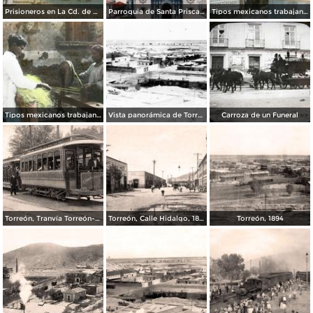
Prisioneros en La Cd. de Mexico
Parroquia de Santa Prisca Por el fotografo Charles Waite
Tipos mexicanos trabajando el Henquen Yucatan Mexico por el fotografo C B Waite
Tipos mexicanos trabajando el Henquen Yucatan Mexico por el fotografo C B Waite
Vista panorámica de Torreón (Bain News Service, 1912)
Carroza de un Funeral
Torreón, Tranvía Torreón-Lerdo, 1897
Torreón, Calle Hidalgo, 1890
Torreón, 1894