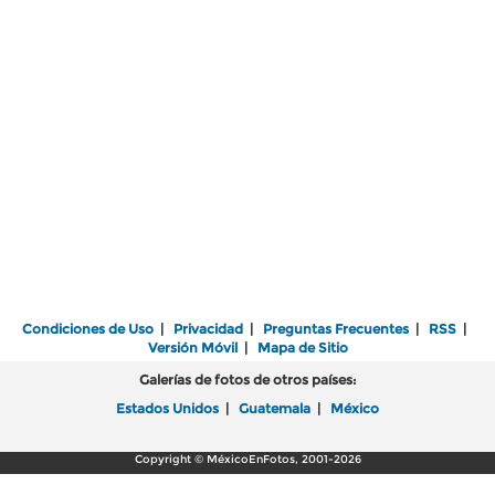
Condiciones de Uso
|
Privacidad
|
Preguntas Frecuentes
|
RSS
|
Versión Móvil
|
Mapa de Sitio
Galerías de fotos de otros países:
Estados Unidos
|
Guatemala
|
México
Copyright © MéxicoEnFotos, 2001-2026