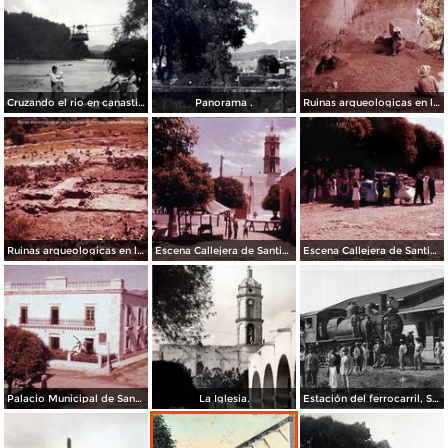
Cruzando el rio en canastilla Santiago Papasquiaro, Durango 1922
Panorama .
Ruinas arqueologicas en las Cercanias de Santiago Papasquiaro Durango 1956
Ruinas arqueologicas en las Cercanias de Santiago Papasquiaro Durango 1956
Escena Callejera de Santiago Papasquiaro, Durango 1956
Escena Callejera de Santiago Papasquiaro, Durango 1956
Palacio Municipal de Santiago Papasquiaro, Durango 1956
La Iglesia.
Estación del ferrocarril, Santiago Papasquiaro Durango 1922