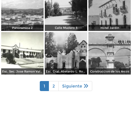
Panoramica 2
Calle Madero 3
Hotel Jardin
Esc. Sec. Jose Ramon Valdez
Esc. Gral. Abelardo L. Rodriguez
Construccion de los Arcos
1
2
Siguiente