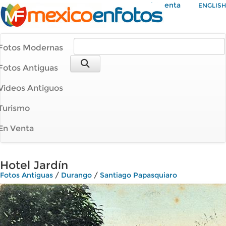
Mi Cuenta
ENGLISH
Fotos Modernas
Fotos Antiguas
Videos Antiguos
Turismo
En Venta
Hotel Jardín
Fotos Antiguas
/
Durango
/
Santiago Papasquiaro