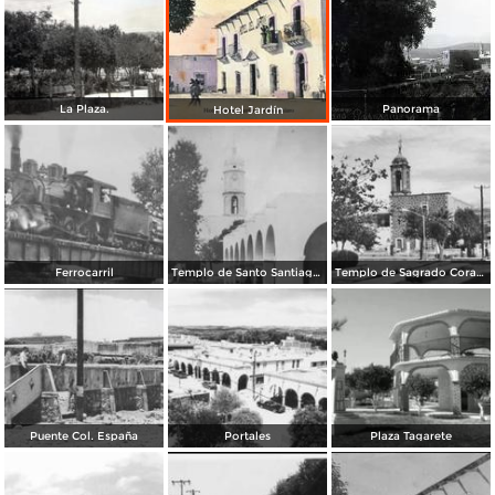
La Plaza.
Panorama
Hotel Jardín
Ferrocarril
Templo de Santo Santiago Apostol
Templo de Sagrado Corazon
Puente Col. España
Portales
Plaza Tagarete