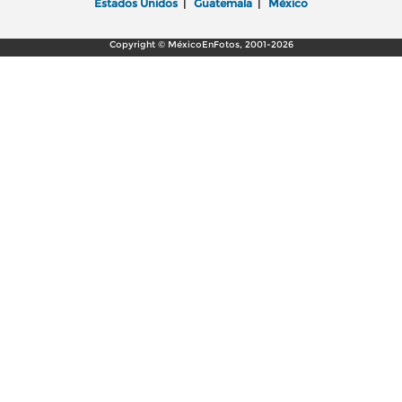
Estados Unidos
|
Guatemala
|
México
Copyright © MéxicoEnFotos, 2001-2026