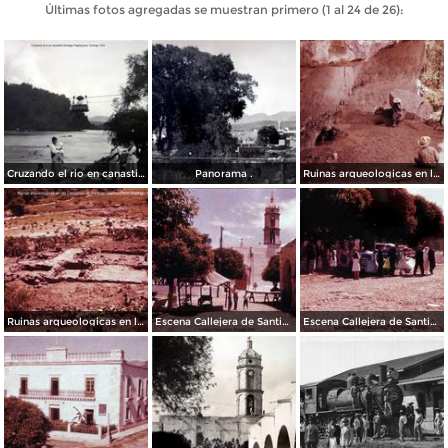
Últimas fotos agregadas se muestran primero (1 al 24 de 26):
Cruzando el rio en canastilla Santiago Papasquiaro, Durango 1922
Panorama .
Ruinas arqueologicas en las Cercanias de Santiago Papasquiaro Durango 1956
Ruinas arqueologicas en las Cercanias de Santiago Papasquiaro Durango 1956
Escena Callejera de Santiago Papasquiaro, Durango 1956
Escena Callejera de Santiago Papasquiaro, Durango 1956