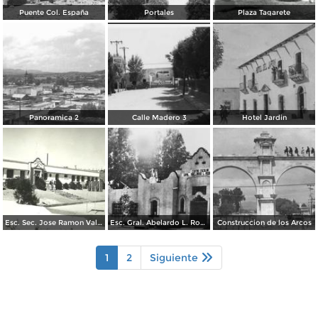
Puente Col. España
Portales
Plaza Tagarete
Panoramica 2
Calle Madero 3
Hotel Jardin
Esc. Sec. Jose Ramon Valdez
Esc. Gral. Abelardo L. Rodriguez
Construccion de los Arcos
1
2
Siguiente