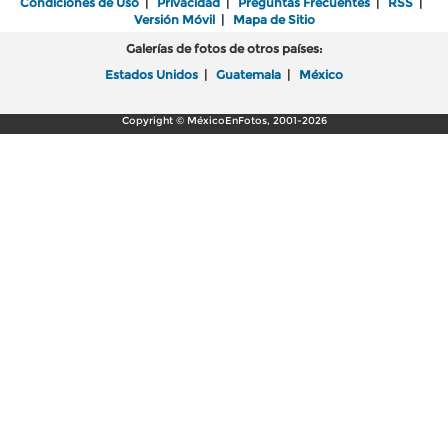
Condiciones de Uso
|
Privacidad
|
Preguntas Frecuentes
|
RSS
|
Versión Móvil
|
Mapa de Sitio
Galerías de fotos de otros países:
Estados Unidos
|
Guatemala
|
México
Copyright © MéxicoEnFotos, 2001-2026