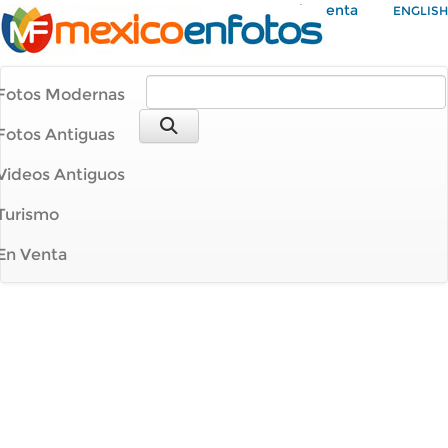
Mi Cuenta
ENGLISH
Fotos Modernas
Fotos Antiguas
Videos Antiguos
Turismo
En Venta