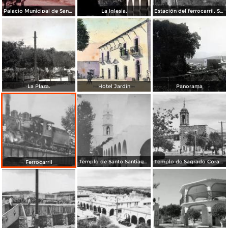
Palacio Municipal de Santiago Papasquiaro, Durango 1956
La Iglesia.
Estación del ferrocarril, Santiago Papasquiaro Durango 1922
La Plaza.
Hotel Jardín
Panorama
Templo de Santo Santiago Apostol
Templo de Sagrado Corazon
Ferrocarril