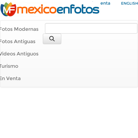
Mi Cuenta
ENGLISH
Fotos Modernas
Fotos Antiguas
Videos Antiguos
Turismo
En Venta