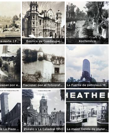
Panorama vista norte. ( Fechada el 20 de Junio de 1905 ).
Basilica de Guadalupe.
Xochimilco
La presa de Tizapan por el fotografo Fernando Kososky. ( Circulada el 22 de Diembre de 1910 ).
Tlacopac por el fotografo Hugo Brehme.
La Fuente de petroleos 1950.
Los andenes de La Plaza de toros Ciudad de México 1950
Zocalo y La Catedral 1950
La mejor tienda de plateria.