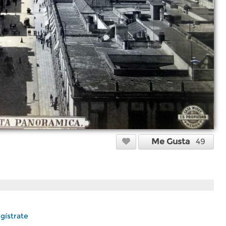
Me Gusta
49
gístrate