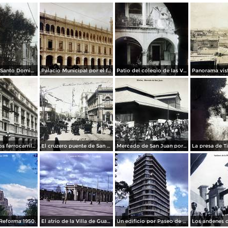
La Iglesia de Santo Domingo.
Palacio Municipal por el fotografo Hugo Brehme..
Patio del colegio de las Vizcainas por el fotografo Hugo Brehme.
Edicicio de los ferrocarriles.
El cruzero puente de San Francisco y Guardiola por el fotografo Felix Miret.
Mercado de San Juan por el fotografo Felix Miret
Reforma 1950.
El atrio de la Villa de Guadalupe 1950.
Un edificio por Paseo de La Reforma 1950