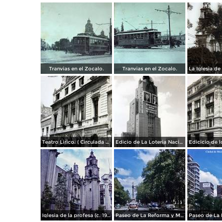
Tranvias en el Zocalo.
Tranvias en el Zocalo.
Teatro Lirico. ( Circulada el 1 de Agosto de 1926 ).
Edicio de La Loteria Nacional Ciudad de México Abril de 1964
Iglesia de la profesa (c. 1950)
Paseo de La Reforma y Mto a La Independencia 1950
Paseo de La 