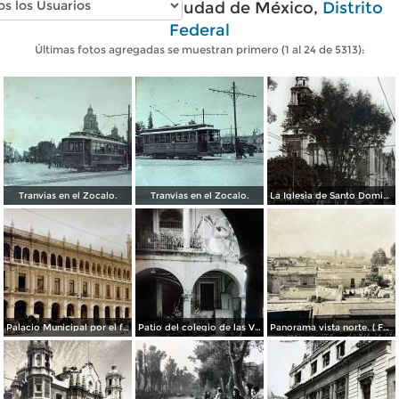
Fotos antiguas de Ciudad de México,
Distrito
Federal
Últimas fotos agregadas se muestran primero (1 al 24 de 5313):
Tranvias en el Zocalo.
Tranvias en el Zocalo.
La Iglesia de Santo Domingo.
Palacio Municipal por el fotografo Hugo Brehme..
Patio del colegio de las Vizcainas por el fotografo Hugo Brehme.
Panorama vista norte. ( Fechada el 20 de Junio de 1905 ).