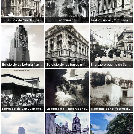
Basilica de Guadalupe.
Xochimilco
Teatro Lirico. ( Circulada el 1 de Agosto de 1926 ).
Edicio de La Loteria Nacional Ciudad de México Abril de 1964
Edicicio de los ferrocarriles.
El cruzero puente de San Francisco y Guardiola por el fotografo Felix Miret.
Mercado de San Juan por el fotografo Felix Miret
La presa de Tizapan por el fotografo Fernando Kososky. ( Circulada el 22 de Diembre de 1910 ).
Tlacopac por el fotografo Hugo Brehme.