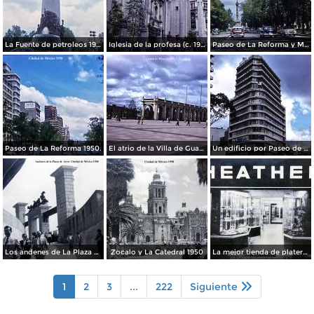
La Fuente de petroleos 1950.
Iglesia de la profesa (c. 1950)
Paseo de La Reforma y Mto a La Independencia 1950
Paseo de La Reforma 1950.
El atrio de la Villa de Guadalupe 1950.
Un edificio por Paseo de La Reforma 1950
Los andenes de La Plaza de toros Ciudad de México 1950
Zocalo y La Catedral 1950
La mejor tienda de plateria.
1
2
3
...
222
Siguiente