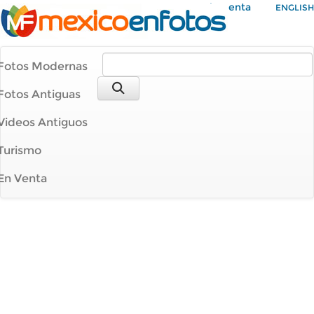
Mi Cuenta
ENGLISH
Fotos Modernas
Fotos Antiguas
Videos Antiguos
Turismo
En Venta