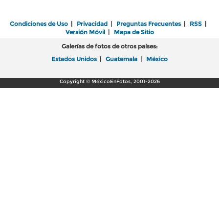
Condiciones de Uso
|
Privacidad
|
Preguntas Frecuentes
|
RSS
|
Versión Móvil
|
Mapa de Sitio
Galerías de fotos de otros países:
Estados Unidos
|
Guatemala
|
México
Copyright © MéxicoEnFotos, 2001-2026