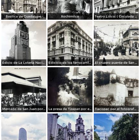
Basilica de Guadalupe.
Xochimilco
Teatro Lirico. ( Circulada el 1 de Agosto de 1926 ).
Edicio de La Loteria Nacional Ciudad de México Abril de 1964
Edicicio de los ferrocarriles.
El cruzero puente de San Francisco y Guardiola por el fotografo Felix Miret.
Mercado de San Juan por el fotografo Felix Miret
La presa de Tizapan por el fotografo Fernando Kososky. ( Circulada el 22 de Diembre de 1910 ).
Tlacopac por el fotografo Hugo Brehme.