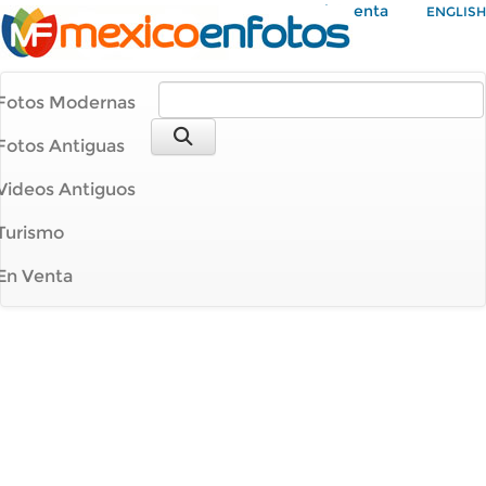
Mi Cuenta
ENGLISH
Fotos Modernas
Fotos Antiguas
Videos Antiguos
Turismo
En Venta