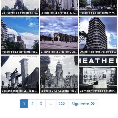
La Fuente de petroleos 1950.
Iglesia de la profesa (c. 1950)
Paseo de La Reforma y Mto a La Independencia 1950
Paseo de La Reforma 1950.
El atrio de la Villa de Guadalupe 1950.
Un edificio por Paseo de La Reforma 1950
Los andenes de La Plaza de toros Ciudad de México 1950
Zocalo y La Catedral 1950
La mejor tienda de plateria.
1
2
3
...
222
Siguiente