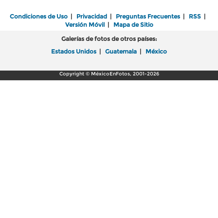
Condiciones de Uso
|
Privacidad
|
Preguntas Frecuentes
|
RSS
|
Versión Móvil
|
Mapa de Sitio
Galerías de fotos de otros países:
Estados Unidos
|
Guatemala
|
México
Copyright © MéxicoEnFotos, 2001-2026