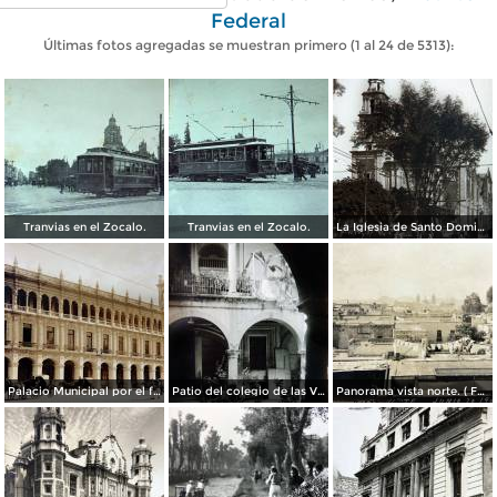
Federal
Últimas fotos agregadas se muestran primero (1 al 24 de 5313):
Tranvias en el Zocalo.
Tranvias en el Zocalo.
La Iglesia de Santo Domingo.
Palacio Municipal por el fotografo Hugo Brehme..
Patio del colegio de las Vizcainas por el fotografo Hugo Brehme.
Panorama vista norte. ( Fechada el 20 de Junio de 1905 ).