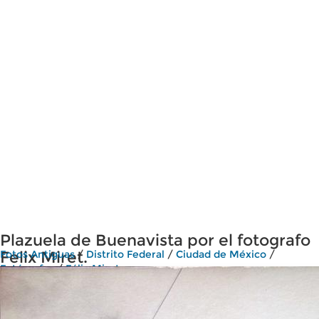
Plazuela de Buenavista por el fotografo
Felix Miret.
Fotos Antiguas
/
Distrito Federal
/
Ciudad de México
/
Fotógrafos
/
Félix Miret