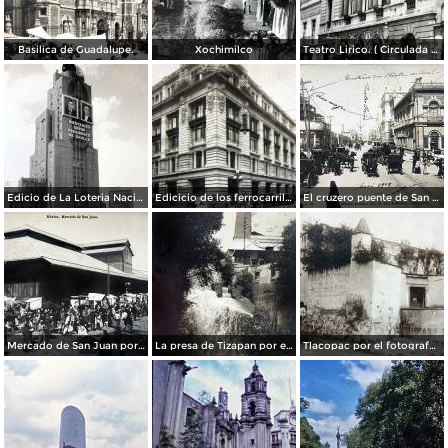
Basilica de Guadalupe.
Xochimilco
Teatro Lirico. ( Circulada el 1 de Agosto de 1926 ).
Edicio de La Loteria Nacional Ciudad de México Abril de 1964
Edicicio de los ferrocarriles.
El cruzero puente de San Francisco y Guardiola por el fotografo Felix Miret.
Mercado de San Juan por el fotografo Felix Miret
La presa de Tizapan por el fotografo Fernando Kososky. ( Circulada el 22 de Diembre de 1910 ).
Tlacopac por el fotografo Hugo Brehme.