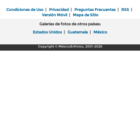
Condiciones de Uso
|
Privacidad
|
Preguntas Frecuentes
|
RSS
|
Versión Móvil
|
Mapa de Sitio
Galerías de fotos de otros países:
Estados Unidos
|
Guatemala
|
México
Copyright © MéxicoEnFotos, 2001-2026