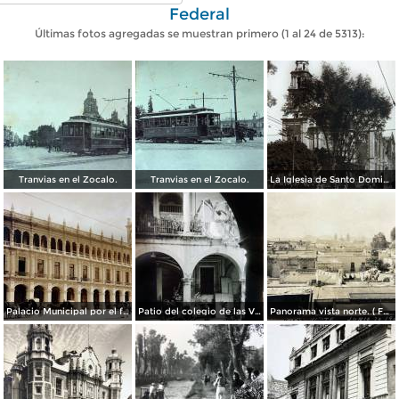
Federal
Últimas fotos agregadas se muestran primero (1 al 24 de 5313):
Tranvias en el Zocalo.
Tranvias en el Zocalo.
La Iglesia de Santo Domingo.
Palacio Municipal por el fotografo Hugo Brehme..
Patio del colegio de las Vizcainas por el fotografo Hugo Brehme.
Panorama vista norte. ( Fechada el 20 de Junio de 1905 ).