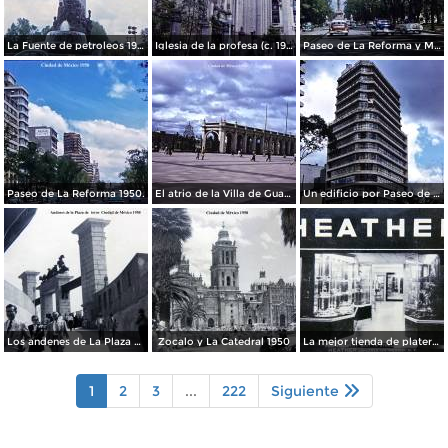
La Fuente de petroleos 1950.
Iglesia de la profesa (c. 1950)
Paseo de La Reforma y Mto a La Independencia 1950
Paseo de La Reforma 1950.
El atrio de la Villa de Guadalupe 1950.
Un edificio por Paseo de La Reforma 1950
Los andenes de La Plaza de toros Ciudad de México 1950
Zocalo y La Catedral 1950
La mejor tienda de plateria.
1
2
3
...
222
Siguiente