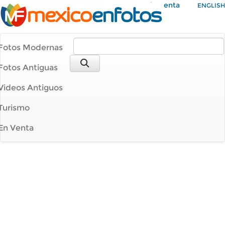
Mi Cuenta
ENGLISH
Fotos Modernas
Fotos Antiguas
Videos Antiguos
Turismo
En Venta