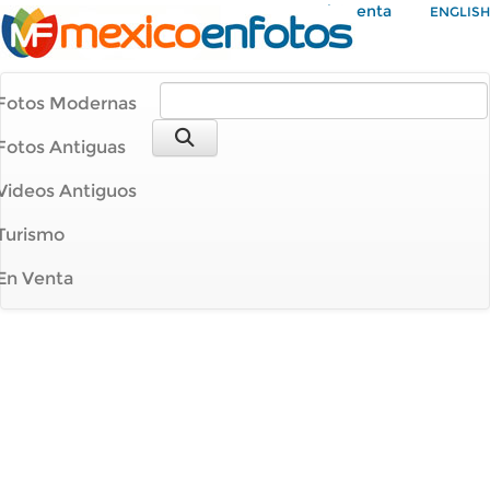
Mi Cuenta
ENGLISH
Fotos Modernas
Fotos Antiguas
Videos Antiguos
Turismo
En Venta