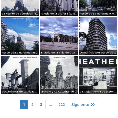
La Fuente de petroleos 1950.
Iglesia de la profesa (c. 1950)
Paseo de La Reforma y Mto a La Independencia 1950
Paseo de La Reforma 1950.
El atrio de la Villa de Guadalupe 1950.
Un edificio por Paseo de La Reforma 1950
Los andenes de La Plaza de toros Ciudad de México 1950
Zocalo y La Catedral 1950
La mejor tienda de plateria.
1
2
3
...
222
Siguiente