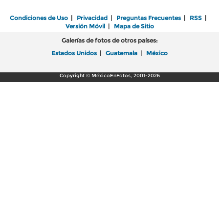
Condiciones de Uso
|
Privacidad
|
Preguntas Frecuentes
|
RSS
|
Versión Móvil
|
Mapa de Sitio
Galerías de fotos de otros países:
Estados Unidos
|
Guatemala
|
México
Copyright © MéxicoEnFotos, 2001-2026