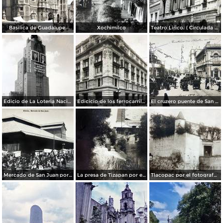
Basilica de Guadalupe.
Xochimilco
Teatro Lirico. ( Circulada el 1 de Agosto de 1926 ).
Edicio de La Loteria Nacional Ciudad de México Abril de 1964
Edicicio de los ferrocarriles.
El cruzero puente de San Francisco y Guardiola por el fotografo Felix Miret.
Mercado de San Juan por el fotografo Felix Miret
La presa de Tizapan por el fotografo Fernando Kososky. ( Circulada el 22 de Diembre de 1910 ).
Tlacopac por el fotografo Hugo Brehme.