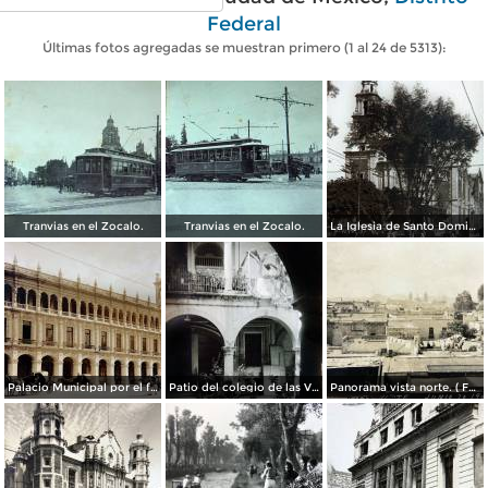
Federal
Últimas fotos agregadas se muestran primero (1 al 24 de 5313):
Tranvias en el Zocalo.
Tranvias en el Zocalo.
La Iglesia de Santo Domingo.
Palacio Municipal por el fotografo Hugo Brehme..
Patio del colegio de las Vizcainas por el fotografo Hugo Brehme.
Panorama vista norte. ( Fechada el 20 de Junio de 1905 ).