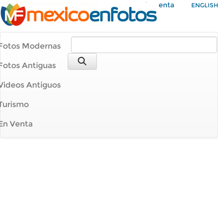
Mi Cuenta
ENGLISH
Fotos Modernas
Fotos Antiguas
Videos Antiguos
Turismo
En Venta