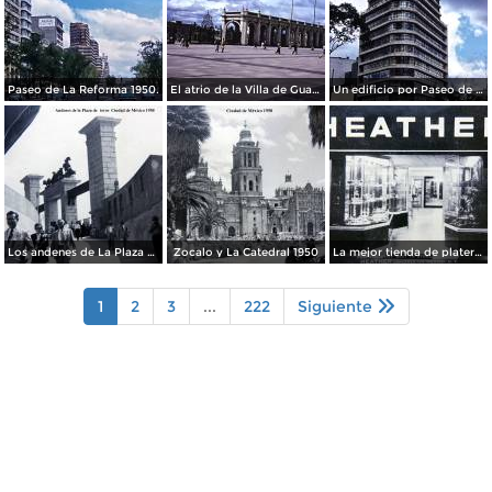
Paseo de La Reforma 1950.
El atrio de la Villa de Guadalupe 1950.
Un edificio por Paseo de La Reforma 1950
Los andenes de La Plaza de toros Ciudad de México 1950
Zocalo y La Catedral 1950
La mejor tienda de plateria.
1
2
3
...
222
Siguiente