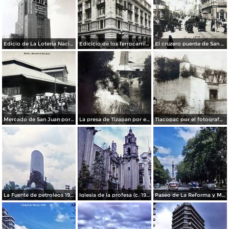
Edicio de La Loteria Nacional Ciudad de México Abril de 1964
Edicicio de los ferrocarriles.
El cruzero puente de San Francisco y Guardiola por el fotografo Felix Miret.
Mercado de San Juan por el fotografo Felix Miret
La presa de Tizapan por el fotografo Fernando Kososky. ( Circulada el 22 de Diembre de 1910 ).
Tlacopac por el fotografo Hugo Brehme.
La Fuente de petroleos 1950.
Iglesia de la profesa (c. 1950)
Paseo de La Reforma y Mto a La Independencia 1950