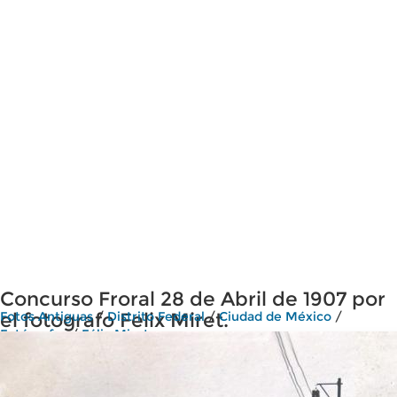
Concurso Froral 28 de Abril de 1907 por
el fotografo Felix Miret.
Fotos Antiguas
/
Distrito Federal
/
Ciudad de México
/
Fotógrafos
/
Félix Miret