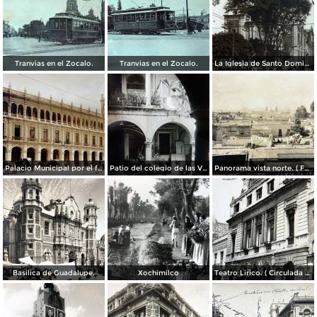
Tranvias en el Zocalo.
Tranvias en el Zocalo.
La Iglesia de Santo Domingo.
Palacio Municipal por el fotografo Hugo Brehme..
Patio del colegio de las Vizcainas por el fotografo Hugo Brehme.
Panorama vista norte. ( Fechada el 20 de Junio de 1905 ).
Basilica de Guadalupe.
Xochimilco
Teatro Lirico. ( Circulada el 1 de Agosto de 1926 ).