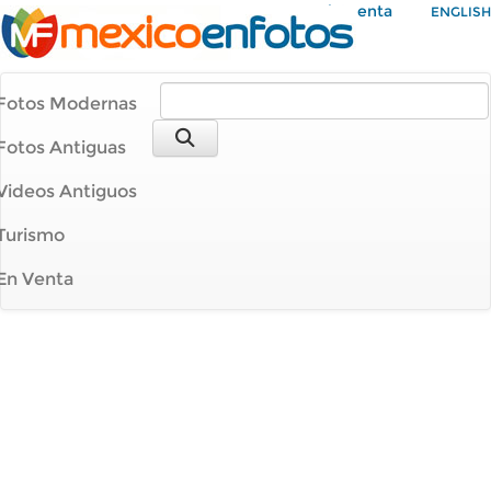
Mi Cuenta
ENGLISH
Fotos Modernas
Fotos Antiguas
Videos Antiguos
Turismo
En Venta