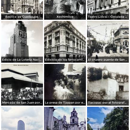
Basilica de Guadalupe.
Xochimilco
Teatro Lirico. ( Circulada el 1 de Agosto de 1926 ).
Edicio de La Loteria Nacional Ciudad de México Abril de 1964
Edicicio de los ferrocarriles.
El cruzero puente de San Francisco y Guardiola por el fotografo Felix Miret.
Mercado de San Juan por el fotografo Felix Miret
La presa de Tizapan por el fotografo Fernando Kososky. ( Circulada el 22 de Diembre de 1910 ).
Tlacopac por el fotografo Hugo Brehme.