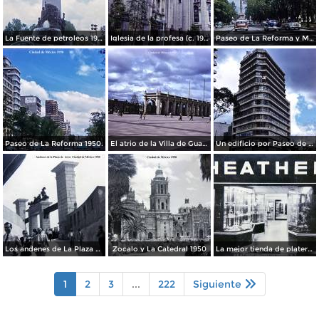
La Fuente de petroleos 1950.
Iglesia de la profesa (c. 1950)
Paseo de La Reforma y Mto a La Independencia 1950
Paseo de La Reforma 1950.
El atrio de la Villa de Guadalupe 1950.
Un edificio por Paseo de La Reforma 1950
Los andenes de La Plaza de toros Ciudad de México 1950
Zocalo y La Catedral 1950
La mejor tienda de plateria.
1
2
3
...
222
Siguiente