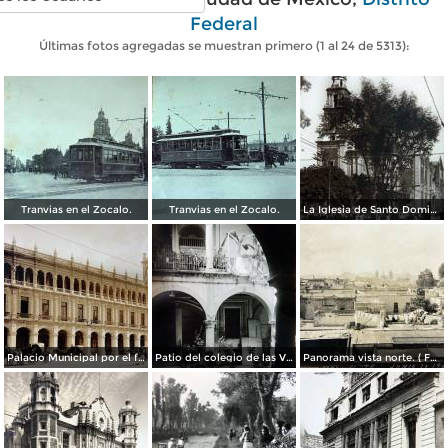
Federal
Últimas fotos agregadas se muestran primero (1 al 24 de 5313):
Tranvias en el Zocalo.
Tranvias en el Zocalo.
La Iglesia de Santo Domingo.
Palacio Municipal por el fotografo Hugo Brehme..
Patio del colegio de las Vizcainas por el fotografo Hugo Brehme.
Panorama vista norte. ( Fechada el 20 de Junio de 1905 ).