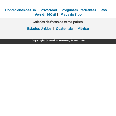
Condiciones de Uso
|
Privacidad
|
Preguntas Frecuentes
|
RSS
|
Versión Móvil
|
Mapa de Sitio
Galerías de fotos de otros países:
Estados Unidos
|
Guatemala
|
México
Copyright © MéxicoEnFotos, 2001-2026