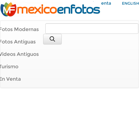
Mi Cuenta
ENGLISH
Fotos Modernas
Fotos Antiguas
Videos Antiguos
Turismo
En Venta