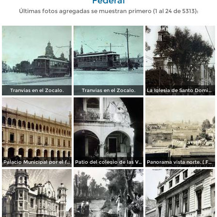
Federal
Últimas fotos agregadas se muestran primero (1 al 24 de 5313):
Tranvias en el Zocalo.
Tranvias en el Zocalo.
La Iglesia de Santo Domingo.
Palacio Municipal por el fotografo Hugo Brehme..
Patio del colegio de las Vizcainas por el fotografo Hugo Brehme.
Panorama vista norte. ( Fechada el 20 de Junio de 1905 ).