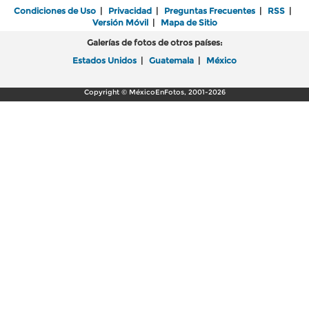
Condiciones de Uso
|
Privacidad
|
Preguntas Frecuentes
|
RSS
|
Versión Móvil
|
Mapa de Sitio
Galerías de fotos de otros países:
Estados Unidos
|
Guatemala
|
México
Copyright © MéxicoEnFotos, 2001-2026