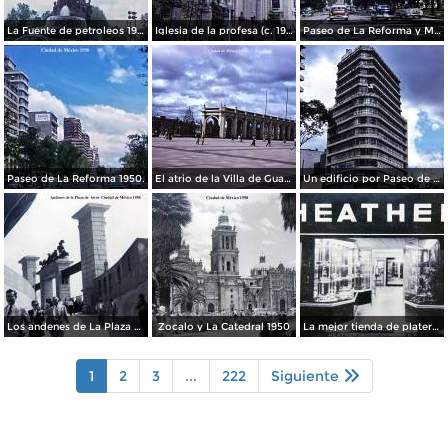
La Fuente de petroleos 1950.
Iglesia de la profesa (c. 1950)
Paseo de La Reforma y Mto a La Independencia 1950
Paseo de La Reforma 1950.
El atrio de la Villa de Guadalupe 1950.
Un edificio por Paseo de La Reforma 1950
Los andenes de La Plaza de toros Ciudad de México 1950
Zocalo y La Catedral 1950
La mejor tienda de plateria.
1
2
3
...
222
Siguiente