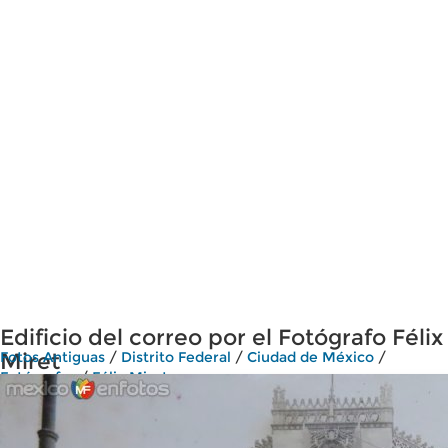
Edificio del correo por el Fotógrafo Félix
Miret
Fotos Antiguas
/
Distrito Federal
/
Ciudad de México
/
Fotógrafos
/
Félix Miret