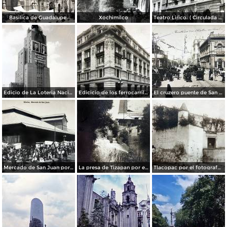
Basilica de Guadalupe.
Xochimilco
Teatro Lirico. ( Circulada el 1 de Agosto de 1926 ).
Edicio de La Loteria Nacional Ciudad de México Abril de 1964
Edicicio de los ferrocarriles.
El cruzero puente de San Francisco y Guardiola por el fotografo Felix Miret.
Mercado de San Juan por el fotografo Felix Miret
La presa de Tizapan por el fotografo Fernando Kososky. ( Circulada el 22 de Diembre de 1910 ).
Tlacopac por el fotografo Hugo Brehme.