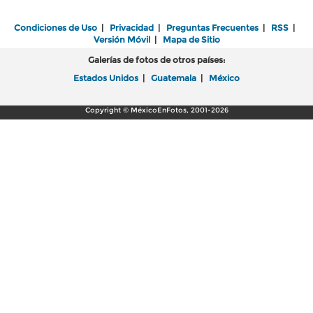
Condiciones de Uso
|
Privacidad
|
Preguntas Frecuentes
|
RSS
|
Versión Móvil
|
Mapa de Sitio
Galerías de fotos de otros países:
Estados Unidos
|
Guatemala
|
México
Copyright © MéxicoEnFotos, 2001-2026