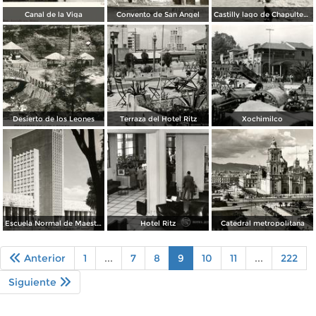
Canal de la Viga
Convento de San Ángel
Castilly lago de Chapultepec
Desierto de los Leones
Terraza del Hotel Ritz
Xochimilco
Escuela Normal de Maestros
Hotel Ritz
Catedral metropolitana
Anterior
1
...
7
8
9
10
11
...
222
Siguiente