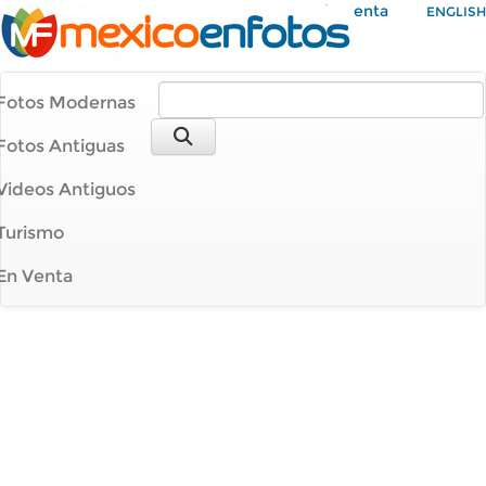
Mi Cuenta
ENGLISH
Fotos Modernas
Fotos Antiguas
Videos Antiguos
Turismo
En Venta