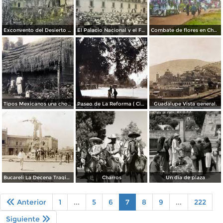
Exconvento del Desierto de Los Leones Ciudad de México.
El Palacio Nacional y el Funeral de Venustiano Carranza Ciudad de México.
Combate de flores en Chapultepec destaca el carro alegorico de La Tabaqueria El Buen Tono Ciudad de México
Tipos Mexicanos una choza de indigenas de Xochimilco por el Fotógrafo Félix Miret.
Paseo de La Reforma ( Circulada el 25 de Febrero de 1944 ).
Guadalupe Vista general.
Bucareli La Decena Tragica ( Del 9 al 18 de Febrero de 1913 ) Un aspecto de La Cd despues del bombardeo.
Charros
Un día de plaza
Anterior
1
...
5
6
7
8
9
...
222
Siguiente