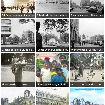
Edificio deLa Asociacion Cristiana durante La Decena Trágica Ciudad de México.
Estadio de La Universidad Ciudad de México 1950
Escena callejera Ciudad de México 1950.
Escena callejera Ciudad de México 1950.
Fuente Diana Cazadora 1950
Monumento a La Revolucion Ciudad de México 1950
Tipos Mexicanos Vendedor de fruta en La Alameda Ciudad de México.
Ninos de Tacubaya Ciudad de México.
Ninos columpiandose en La Alameda Ciudad de México.