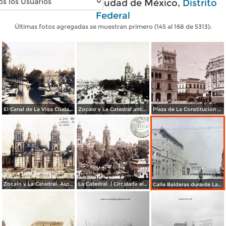
Fotos antiguas de Ciudad de México,
Distrito
Federal
Últimas fotos agregadas se muestran primero (145 al 168 de 5313):
El Canal de La Viga Ciudad de México por el fotografo Hugo Brehme.
Zocalo y La Catedral antiguo Aspecto.
Plaza de La Constitucion Ciudad de México. ( Circulada el 1 de Noviembre de 1920 ).
Zocalo y La Catedral. Aspecto ( En Febrero de 1916 ).
La Catedral. ( Circulada el 2 de Octubre de 1917 ).
Calle Balderas durante La Decena Trágica Ciudad de México.