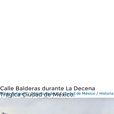
Calle Balderas durante La Decena
Trágica Ciudad de México.
Fotos Antiguas
/
Distrito Federal
/
Ciudad de México
/
Historia
de México
/
Revolución Mexicana