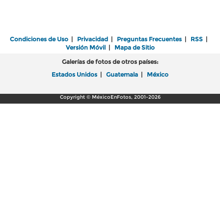
Condiciones de Uso
|
Privacidad
|
Preguntas Frecuentes
|
RSS
|
Versión Móvil
|
Mapa de Sitio
Galerías de fotos de otros países:
Estados Unidos
|
Guatemala
|
México
Copyright © MéxicoEnFotos, 2001-2026