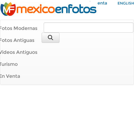
Mi Cuenta
ENGLISH
Fotos Modernas
Fotos Antiguas
Videos Antiguos
Turismo
En Venta