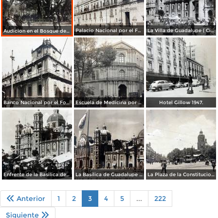
Palacio Nacional por el Fotógrafo Fernando Kososky ( Circulada el 20 de Enero de 1910 ).
La Villa de Guadalupe ( Circulada el 11 de Enero de 1910 ).
Audicion en el Bosque de Chapultepec por el Fotógrafo Fernando Kososky ( Circulada el 15 de Enero de 1910 ).
Banco Nacional por el Fotógrafo Fernando Kososky ( Circulada el 30 de Enero de 1910 ).
Escuela de Medicina por el Fotógrafo Fernando Kososky ( Circulada el 30 de Enero de 1910 ).
Hotel Gillow 1947.
Enfrente de la Basilica de Guadalupe Cd de México por elfotografo C B Waite.
La Basilica de Guadalupe Ciudad de México. ( Circulada el 29 de Octubre de 1952 ).
La Plaza de la Constitucion.
Anterior
1
2
3
4
5
...
222
Siguiente