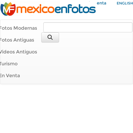
Mi Cuenta
ENGLISH
Fotos Modernas
Fotos Antiguas
Videos Antiguos
Turismo
En Venta