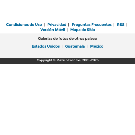
Condiciones de Uso
|
Privacidad
|
Preguntas Frecuentes
|
RSS
|
Versión Móvil
|
Mapa de Sitio
Galerías de fotos de otros países:
Estados Unidos
|
Guatemala
|
México
Copyright © MéxicoEnFotos, 2001-2026