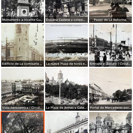
Monumento a Vicente Guerrero.
Esquina Cadena y colegio de ninas por el Fotógrafo Félix Miret.
Paseo de La Reforma.
Edificio de La comisaria bombardeado durante La Decena Tragica Ciudad de México Feb-1913.
La nueva Plaza de toros en construccion por el Fotógrafo Félix Miret.
Entrada al Zocalo ( Circulada el 29 de Abril de 1923 ).
Vista panoramica ( Circulada el 30 de abril de 1930 ).
La Plaza de Armas y Catedral por el Fotógrafo Fernando Kososky ( Circulada el 10 de Enero de 1910 )..
Portal de Mercaderes por el Fotógrafo Fernando Kososky ( Circulada el 18 de Enero de 1910 ).