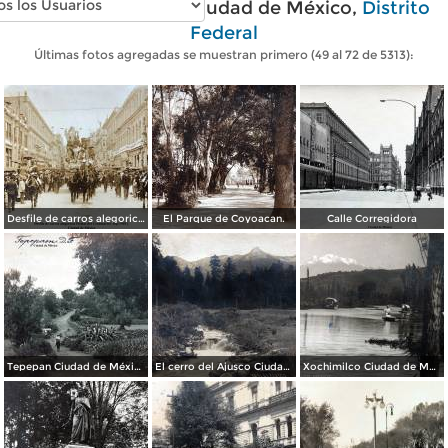
Fotos antiguas de Ciudad de México,
Distrito
Federal
Últimas fotos agregadas se muestran primero (49 al 72 de 5313):
Desfile de carros alegoricos Fiestas del Centenario ( Sep-1910 ) Ciudad de México
El Parque de Coyoacan.
Calle Corregidora
Tepepan Ciudad de México por el Fotógrafo Hugo Brehme.
El cerro del Ajusco Ciudad de México por el Fotógrafo Hugo Brehme.
Xochimilco Ciudad de México por el Fotógrafo Hugo Brehme.