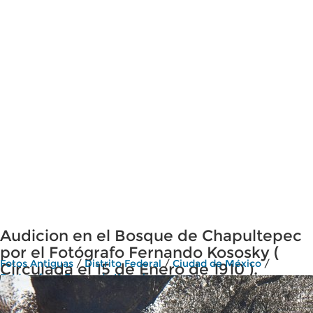
Audicion en el Bosque de Chapultepec
por el Fotógrafo Fernando Kososky (
Fotos Antiguas
/
Distrito Federal
/
Ciudad de México
/
Circulada el 15 de Enero de 1910 ).
Fotógrafos
/
Fernando Kososky