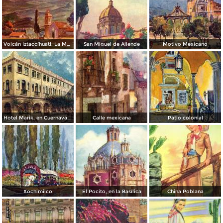
Volcán Iztaccíhuatl, La Mujer Dormida
San Miguel de Allende
Motivo Mexicano
Hotel Marik, en Cuernavaca
Calle mexicana
Patio colonial
Xochimilco
El Pocito, en la Basílica
China Poblana