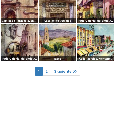
Capilla de Penzacola, en Coyoacán
Casa de los Azulejos
Patio Colonial del Siglo XVIII
Patio Colonial del Siglo XVIII
Taxco
Calle Morelos, Monterrey
1
2
Siguiente