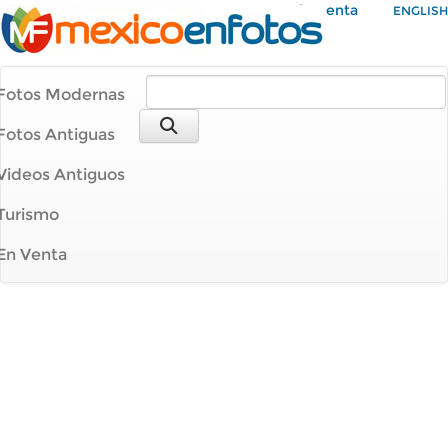
Mi Cuenta
ENGLISH
Fotos Modernas
Fotos Antiguas
Videos Antiguos
Turismo
En Venta