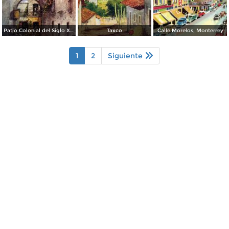
Patio Colonial del Siglo XVIII
Taxco
Calle Morelos, Monterrey
1
2
Siguiente