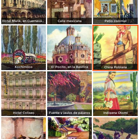
Hotel Marik, en Cuernavaca
Calle mexicana
Patio colonial
Xochimilco
El Pocito, en la Basílica
China Poblana
Hotel Coliseo
Fuente y jaulas de pájaros
Indígena Otomí