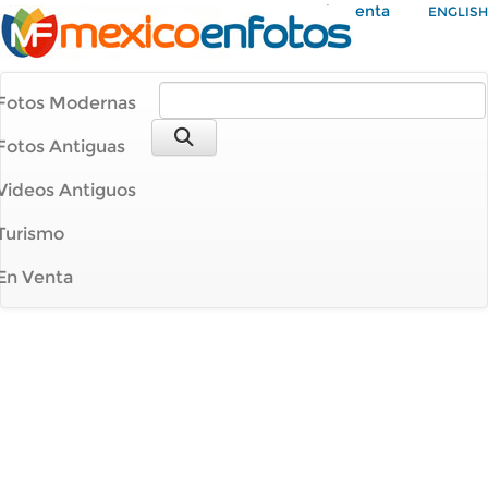
Mi Cuenta
ENGLISH
Fotos Modernas
Fotos Antiguas
Videos Antiguos
Turismo
En Venta