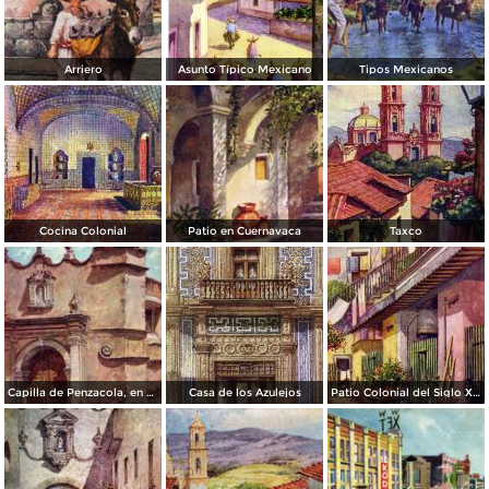
Arriero
Asunto Típico Mexicano
Tipos Mexicanos
Cocina Colonial
Patio en Cuernavaca
Taxco
Capilla de Penzacola, en Coyoacán
Casa de los Azulejos
Patio Colonial del Siglo XVIII