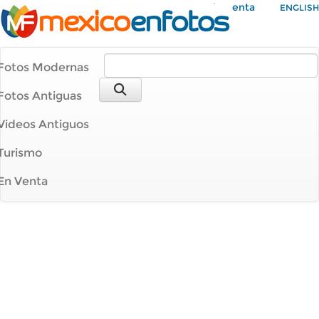
Mi Cuenta
ENGLISH
Fotos Modernas
Fotos Antiguas
Videos Antiguos
Turismo
En Venta