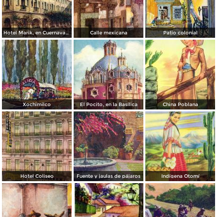
Hotel Marik, en Cuernavaca
Calle mexicana
Patio colonial
Xochimilco
El Pocito, en la Basílica
China Poblana
Hotel Coliseo
Fuente y jaulas de pájaros
Indígena Otomí