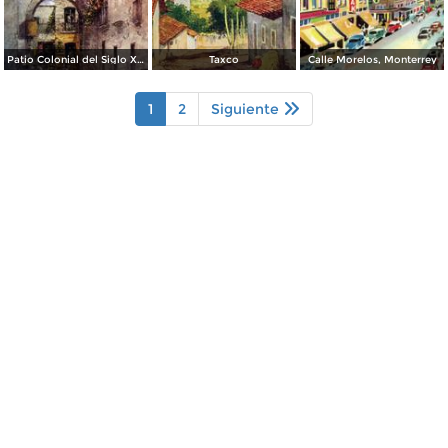
Patio Colonial del Siglo XVIII
Taxco
Calle Morelos, Monterrey
1
2
Siguiente