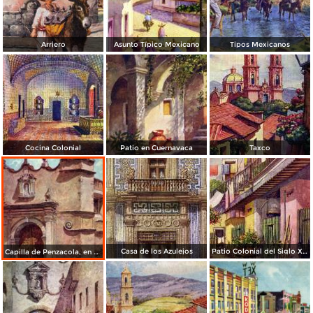
Arriero
Asunto Típico Mexicano
Tipos Mexicanos
Cocina Colonial
Patio en Cuernavaca
Taxco
Casa de los Azulejos
Patio Colonial del Siglo XVIII
Capilla de Penzacola, en Coyoacán