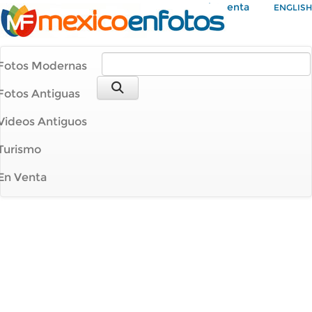
Mi Cuenta
ENGLISH
Fotos Modernas
Fotos Antiguas
Videos Antiguos
Turismo
En Venta