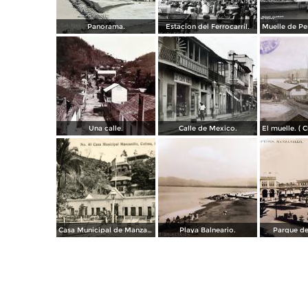
Panorama.
Estacion del Ferrocarril.
Una calle.
Calle de Mexico.
Casa Municipal de Manzanillo
Playa Balneario.
Parque de