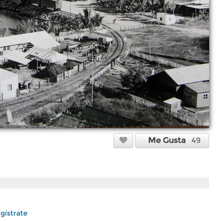
Me Gusta
49
gístrate