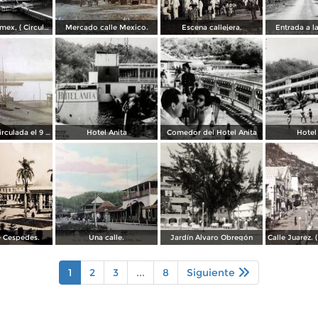
Muelle de Pemex, ( Circulada el 21 de Septiembre de 1962 ).
Mercado calle Mexico.
Escena callejera.
Entrada a l
El muelle. ( Circulada el 9 de Septiembre de 1913 ).
Hotel Anita
Comedor del Hotel Anita
Hotel
 Cespedes.
Una calle.
Jardín Álvaro Obregón
1
2
3
...
8
Siguiente