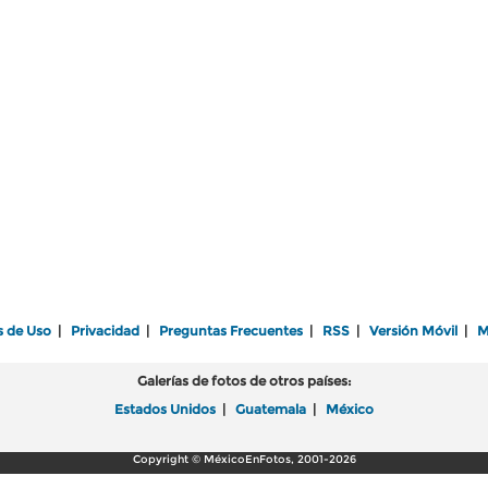
s de Uso
|
Privacidad
|
Preguntas Frecuentes
|
RSS
|
Versión Móvil
|
M
Galerías de fotos de otros países:
Estados Unidos
|
Guatemala
|
México
Copyright © MéxicoEnFotos, 2001-2026