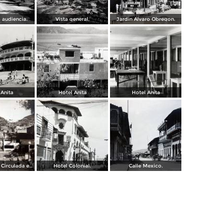
a audiencia.
Vista general.
Jardin Alvaro Obregon.
 Anita
Hotel Anita
Hotel Anita
Calle Juarez. ( Circulada el 22 de Diciembre de 1942 ).
Hotel Colonial.
Calle Mexico.